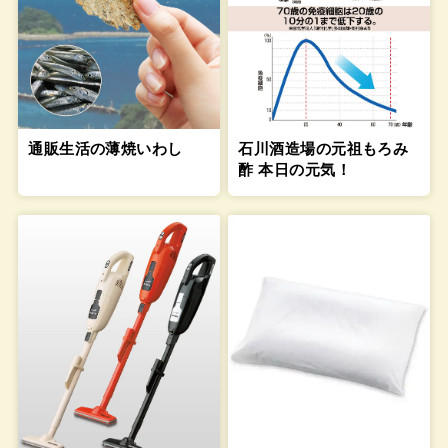
通販生活の薄焼いわし
石川酒造場の元祖もろみ
酢 本日の元気！