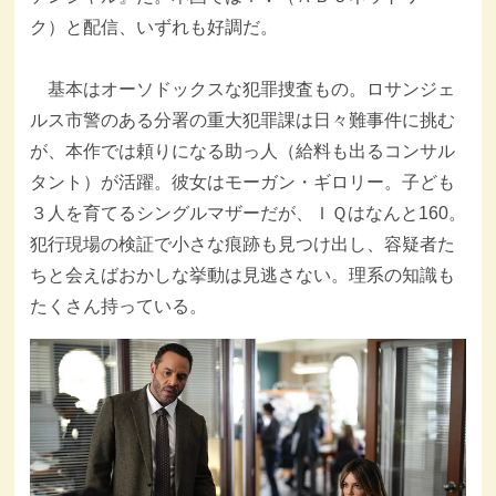
ク）と配信、いずれも好調だ。
基本はオーソドックスな犯罪捜査もの。ロサンジェ
ルス市警のある分署の重大犯罪課は日々難事件に挑む
が、本作では頼りになる助っ人（給料も出るコンサル
タント）が活躍。彼女はモーガン・ギロリー。子ども
３人を育てるシングルマザーだが、ＩＱはなんと160。
犯行現場の検証で小さな痕跡も見つけ出し、容疑者た
ちと会えばおかしな挙動は見逃さない。理系の知識も
たくさん持っている。