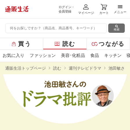
ログイン・
メニ
会員登録
メニュー
マイページ
カート
検索
グ
買う
読む
つながる
ロ
ー
お気に入り
ファッション
美容･化粧品
食品
キッチン
バ
ル
通販生活トップページ
読む
週刊テレビドラマ
池田敏さん
メ
ニ
ュ
ー