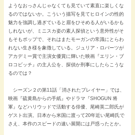
ようなおっさんじゃなくても見ていて素直に楽しくな
るのではないか。こういう描写を見てヒロインの性的
魅力を強調し過ぎていると眉をひそめる人がいるかも
しれないが、ミニスカ姿の素人探偵という意外性がそ
もそもポップで、それはまたモーガンの常識にとらわ
れない生き様を象徴している。ジュリア・ロバーツが
アカデミー賞で主演女優賞に輝いた映画『エリン・ブ
ロコビッチ』の主人公を、探偵か刑事にしたらこうな
るのでは？
シーズン２の第11話「消されたプレイヤー」では、
映画『硫黄島からの手紙』やドラマ『SHOGUN 将
軍』などハリウッドで活動する俳優、尾崎英二郎氏が
ゲスト出演。日本から米国に渡って20年近い尾崎氏で
さえ、本作のスピードの速い展開には戸惑ったとか。