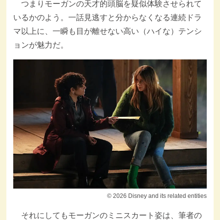
つまりモーガンの天才的頭脳を疑似体験させられて
いるかのよう。一話見逃すと分からなくなる連続ドラ
マ以上に、一瞬も目が離せない高い（ハイな）テンシ
ョンが魅力だ。
© 2026 Disney and its related entities
それにしてもモーガンのミニスカート姿は、筆者の