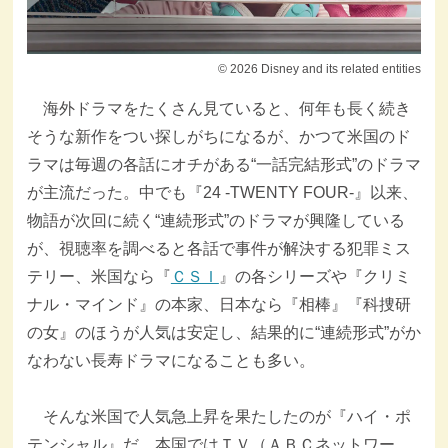
© 2026 Disney and its related entities
海外ドラマをたくさん見ていると、何年も長く続き
そうな新作をつい探しがちになるが、かつて米国のド
ラマは毎週の各話にオチがある“一話完結形式”のドラマ
が主流だった。中でも『24 -TWENTY FOUR-』以来、
物語が次回に続く“連続形式”のドラマが興隆している
が、視聴率を調べると各話で事件が解決する犯罪ミス
テリー、米国なら『
ＣＳＩ
』の各シリーズや『クリミ
ナル・マインド』の本家、日本なら『相棒』『科捜研
の女』のほうが人気は安定し、結果的に“連続形式”がか
なわない長寿ドラマになることも多い。
そんな米国で人気急上昇を果たしたのが『ハイ・ポ
テンシャル』だ。本国ではＴＶ（ＡＢＣネットワー