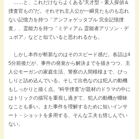
……と、これだけならよくある“天才型・素人探偵＆
捜査官もの”だ。それぞれ主人公が一瞬見たものも忘れ
ない記憶力を持つ「アンフォゲッタブル 完全記憶捜
査」、霊能力を持つ「ミディアム 霊能者アリソン・デ
ュボア」などと似ていると思われるかも。
しかし本作が斬新なのはそのスピード感だ。各話は4
5分前後だが、事件の発覚から解決までを描きつつ、主
人公モーガンの家庭生活、警察の人間模様まで、びっ
しりと詰め込んでいる。そして出色なのは犯人の動機
もしっかりと描く点。“科学捜査”が題材のドラマの中に
はトリックの描写を重視し過ぎて、犯人の動機が曖昧
なことも多い。また事件を理解するために短いインサ
ート・ショットを多用する、そんな工夫も惜しんでい
ない。