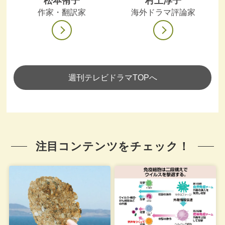
松本侑子
村上淳子
作家・翻訳家
海外ドラマ評論家
週刊テレビドラマTOPへ
注目コンテンツをチェック！