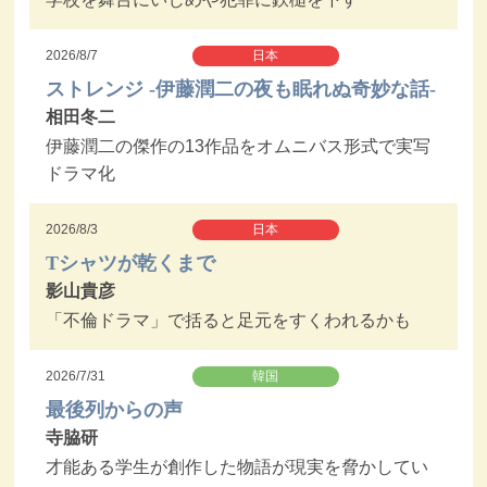
2026/8/7
日本
ストレンジ -伊藤潤二の夜も眠れぬ奇妙な話-
相田冬二
伊藤潤二の傑作の13作品をオムニバス形式で実写
ドラマ化
2026/8/3
日本
Tシャツが乾くまで
影山貴彦
「不倫ドラマ」で括ると足元をすくわれるかも
2026/7/31
韓国
最後列からの声
寺脇研
才能ある学生が創作した物語が現実を脅かしてい