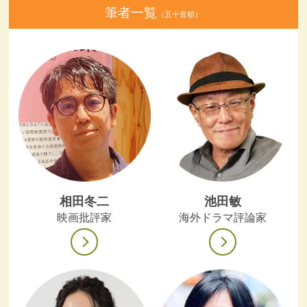
筆者一覧
（五十音順）
相田冬二
池田敏
映画批評家
海外ドラマ評論家