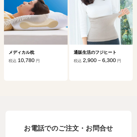
通販生活のフジヒート
ダニ捕りマット「
祖だ」
2,900－6,300
円
税込
円
1,870－17
税込
お電話でのご注文・お問合せ