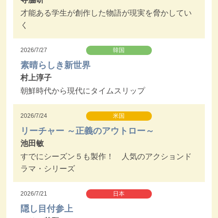
才能ある学生が創作した物語が現実を脅かしてい
く
2026/7/27
韓国
素晴らしき新世界
村上淳子
朝鮮時代から現代にタイムスリップ
2026/7/24
米国
リーチャー ～正義のアウトロー～
池田敏
すでにシーズン５も製作！ 人気のアクションド
ラマ・シリーズ
2026/7/21
日本
隠し目付参上