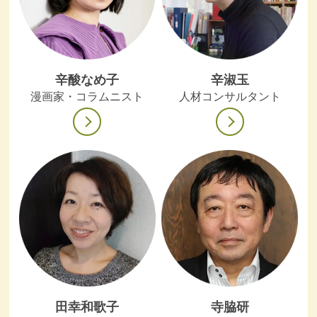
辛酸なめ子
辛淑玉
漫画家・コラムニスト
人材コンサルタント
田幸和歌子
寺脇研