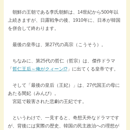
朝鮮の王朝である李氏朝鮮は、14世紀から500年以
上続きますが、日露戦争の後、1910年に、日本が韓国
を併合して終わります。
最後の皇帝は、第27代の高宗（こうそう）。
ちなみに、第25代の哲仁（哲宗）は、傑作ドラマ
「
哲仁王后～俺がクィーン!?
」に出てくる皇帝です。
そして「最後の皇后（王妃）」は、27代国王の母に
あたる閔妃（みんぴ）。
宮廷で殺害された悲劇の王妃です。
というわけで、一見すると、奇想天外なドラマです
が、背後には実際の歴史、韓国の民主政治への理想が