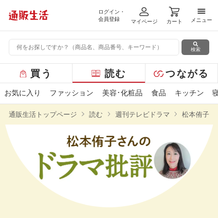
ログイン・
メニ
会員登録
メニュー
マイページ
カート
検索
グ
買う
読む
つながる
ロ
ー
お気に入り
ファッション
美容･化粧品
食品
キッチン
バ
ル
通販生活トップページ
読む
週刊テレビドラマ
松本侑子さ
メ
ニ
ュ
ー