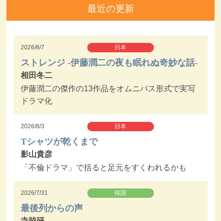
最近の更新
2026/8/7
日本
ストレンジ -伊藤潤二の夜も眠れぬ奇妙な話-
相田冬二
伊藤潤二の傑作の13作品をオムニバス形式で実写
ドラマ化
2026/8/3
日本
Tシャツが乾くまで
影山貴彦
「不倫ドラマ」で括ると足元をすくわれるかも
2026/7/31
韓国
最後列からの声
寺脇研