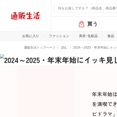
グ
買う
ロ
ー
バ
お気に入り
ファッション
美容･化粧品
食品
ル
メ
通販生活トップページ
読む
2024～2025・年末年始にイ
ニ
ュ
ー
年末年始
を満喫で
ビドラマ」