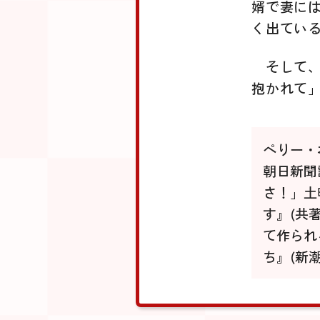
婿で妻に
く出てい
そして
抱かれて
ぺりー・
朝日新聞
さ！」土
す』(共
て作られ
ち』(新