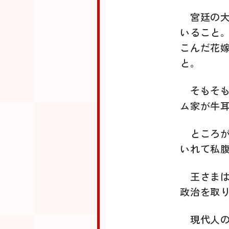
宮廷の
いること
こんだ花
と。
そもそ
ム家が牛
ところ
いれて私
王さま
政治を取
現代人