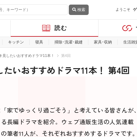
検索
ようこそ
ゲ
読む
キッチン
寝具
掃除･洗濯･裁縫
家具･収納
生活雑
ッキ見したいおすすめドラマ11本！
第4回
は「家でゆっくり過ごそう」と考えている皆さんが
きる長編ドラマを紹介。ウェブ通販生活の人気連載
の筆者11人が、それぞれおすすめするドラマです