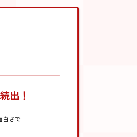
続出！
面白さで