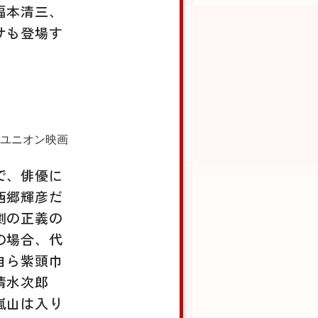
福本清三、
サも登場す
 ユニオン映画
で、俳優に
西郷輝彦だ
劇の正義の
の場合、代
自ら紫頭巾
清水次郎
嵐山は入り