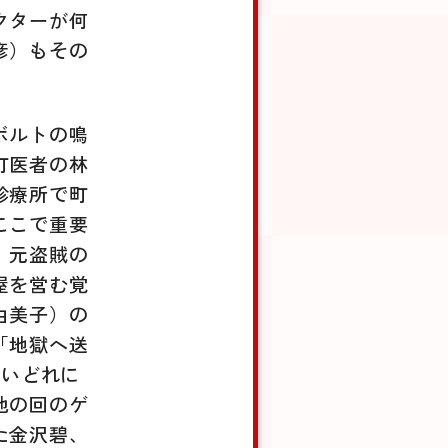
クターが何
彦）もその
ボルトの鳴
町医者の林
診療所で町
ここで重要
、元盗賊の
屋を営む覚
由美子）の
「地獄へ送
酔いどれに
他の回のゲ
た金沢碧、