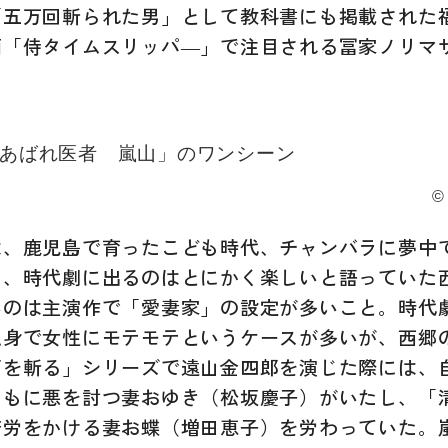
「五万回斬られた男」として教科書にも掲載された
画「侍タイムスリッパ―」で注目される冨家ノリマ
©
は、鹿児島で育ったこども時代、チャンバラに夢中
ら、時代劇に出るのはとにかく楽しいと語っていた
いのは主演作で「愛妻家」の設定が多いこと。時代
独身で女性にモテモテというケースが多いが、西郷
戸を斬る」シリーズで遠山金四郎を演じた際には、
ともに悪を討つ妻おゆき（松坂慶子）がいたし、「
苦労をかける妻お蝶（増田恵子）を労わっていた。