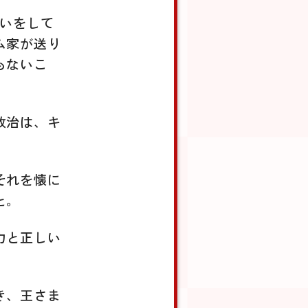
争いをして
ム家が送り
もないこ
政治は、キ
それを懐に
と。
力と正しい
。
き、王さま