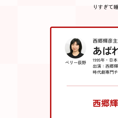
りすぎて
西郷輝彦主
あば
1995年・日本
ペリー荻野
出演：西郷輝
時代劇専門チ
西郷輝