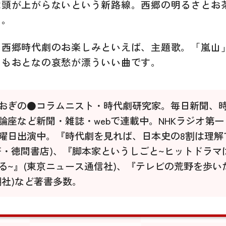
は頭が上がらないという新路線。西郷の明るさとお
る。
、西郷時代劇のお楽しみといえば、主題歌。「嵐山
」もおとなの哀愁が漂ういい曲です。
おぎの●コラムニスト・時代劇研究家。毎日新聞、
論座など新聞・雑誌・webで連載中。NHKラジオ第
曜日出演中。『時代劇を見れば、日本史の8割は理解
著・徳間書店)、『脚本家というしごと~ヒットドラマ
る~』(東京ニュース通信社)、『テレビの荒野を歩い
潮社)など著書多数。