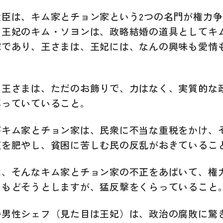
大臣は、キム家とチョン家という2つの名門が権力
。王妃のキム・ソヨンは、政略結婚の道具としてキ
嫁であり、王さまは、王妃には、なんの興味も愛情
も王さまは、ただのお飾りで、力はなく、実質的な
耳っていていること。
がキム家とチョン家は、民衆に不当な重税をかけ、
腹を肥やし、貧困に苦しむ民の反乱がおきているこ
は、そんなキム家とチョン家の不正をあばいて、権
りもどそうとしますが、猛反撃をくらっていること
の男性シェフ（見た目は王妃）は、政治の腐敗に驚