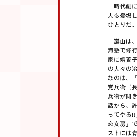
時代劇
人も登場
ひとりだ
嵐山は
滝塾で修
家に婿養
の人々の
なのは、
覚兵衛（
兵衛が聞
話から、
ってやる!
恋女房」
ストには