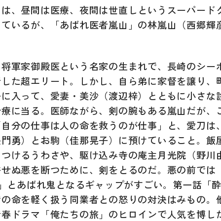
には、昼間は医療、夜間は世直しというスーパード
しているが、「あばれ医者嵐山」の林嵐山（西郷輝
。
、将軍家御殿医という名家の生まれで、長崎のシー
行した超エリート。しかし、自ら弟に家督を譲り、
子に入って、愛妻・美沙（渡辺梓）とともに小さな
治療に当る。医師ながら、剣の腕もある嵐山だが、
「自分の仕事は人の命を救うのが仕事」と、愛刀は
長門勇）とお駒（佳那晃子）に預けていること。飯
きつけるうわさや、駆け込み寺の庵主月光院（野川
許せぬ悪を断つために、剣をとるのだ。悪の前では
!」とあばれ鬼となるギャップがすごい。第一話「
での命を軽く扱う同業者との怒りの対決はみもの。
青春ドラマ「俺たちの旅」のヒロインで人気を博し