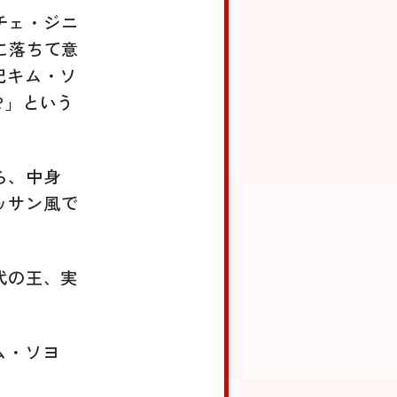
チェ・ジニ
に落ちて意
妃キム・ソ
?」という
ら、中身
ッサン風で
代の王、実
ム・ソヨ