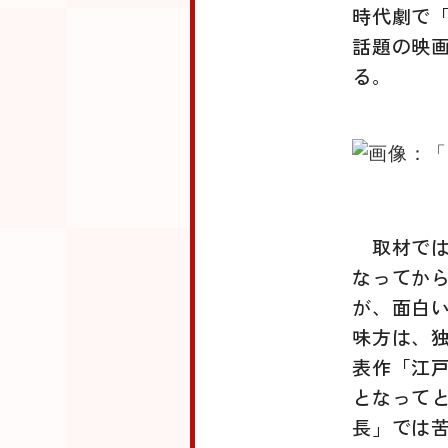
時代劇で
話題の映
る。
取材で
なってか
が、面白
味方は、
表作「江
となって
長」では