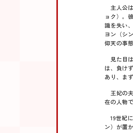
主人公
ョク）。彼
識を失い、
ヨン（シン
仰天の事
見た目
は、負け
あり、ま
王妃の
在の人物
19世
ン）が置