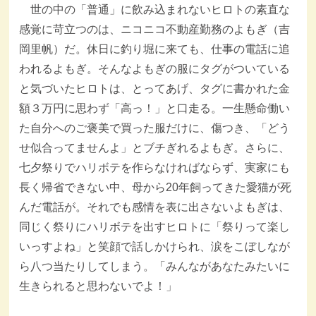
世の中の「普通」に飲み込まれないヒロトの素直な
感覚に苛立つのは、ニコニコ不動産勤務のよもぎ（吉
岡里帆）だ。休日に釣り堀に来ても、仕事の電話に追
われるよもぎ。そんなよもぎの服にタグがついている
と気づいたヒロトは、とってあげ、タグに書かれた金
額３万円に思わず「高っ！」と口走る。一生懸命働い
た自分へのご褒美で買った服だけに、傷つき、「どう
せ似合ってませんよ」とブチぎれるよもぎ。さらに、
七夕祭りでハリボテを作らなければならず、実家にも
長く帰省できない中、母から20年飼ってきた愛猫が死
んだ電話が。それでも感情を表に出さないよもぎは、
同じく祭りにハリボテを出すヒロトに「祭りって楽し
いっすよね」と笑顔で話しかけられ、涙をこぼしなが
ら八つ当たりしてしまう。「みんながあなたみたいに
生きられると思わないでよ！」