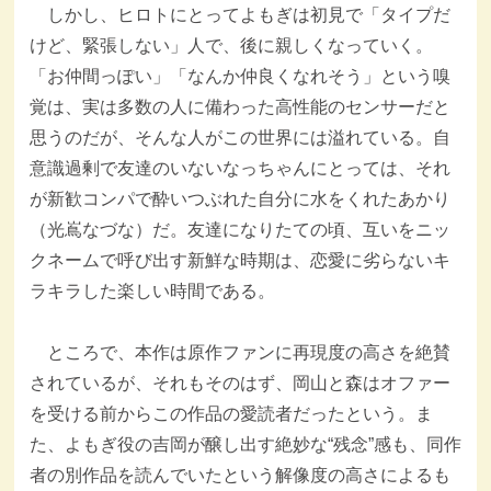
しかし、ヒロトにとってよもぎは初見で「タイプだ
けど、緊張しない」人で、後に親しくなっていく。
「お仲間っぽい」「なんか仲良くなれそう」という嗅
覚は、実は多数の人に備わった高性能のセンサーだと
思うのだが、そんな人がこの世界には溢れている。自
意識過剰で友達のいないなっちゃんにとっては、それ
が新歓コンパで酔いつぶれた自分に水をくれたあかり
（光嶌なづな）だ。友達になりたての頃、互いをニッ
クネームで呼び出す新鮮な時期は、恋愛に劣らないキ
ラキラした楽しい時間である。
ところで、本作は原作ファンに再現度の高さを絶賛
されているが、それもそのはず、岡山と森はオファー
を受ける前からこの作品の愛読者だったという。ま
た、よもぎ役の吉岡が醸し出す絶妙な“残念”感も、同作
者の別作品を読んでいたという解像度の高さによるも