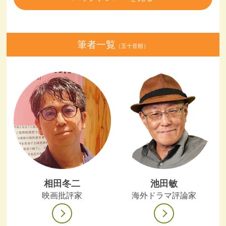
筆者一覧
（五十音順）
相田冬二
池田敏
映画批評家
海外ドラマ評論家