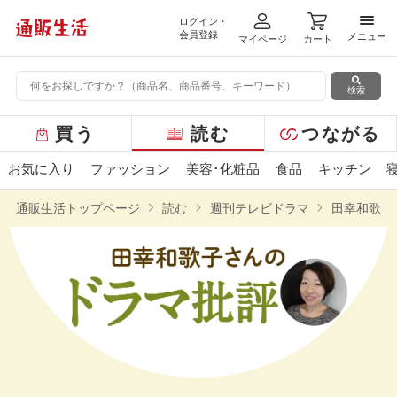
ログイン・
メニ
会員登録
メニュー
マイページ
カート
検索
グ
買う
読む
つながる
ロ
ー
お気に入り
ファッション
美容･化粧品
食品
キッチン
バ
ル
通販生活トップページ
読む
週刊テレビドラマ
田幸和歌子
メ
ニ
ュ
ー