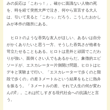
みの反応は「こわっ！」。確かに面識ない人物の死
を、時を経て突然大声で泣き、何やら宣言する大人
は、引いて見ると「こわっ」だろう。こうしたおかし
みが本作の随所にある。
ヒロトのような吞気な友人がほしい、あるいは自分
がかくありたいと思う一方、そうした吞気さが他者を
苛立たせることもある。ヒロトは意外と頑固でこだわ
りが強い、面倒くさい人でもあるからだ。象徴的エピ
ソードが、エスカレーター片側開け問題。ヒロトはヒ
デキと実験まで行い、「エスカレーターで歩くのと階
段で歩くの」の差３メートルという結果をもとに熱弁
を振るう。「３メートルの差、それで人生の何が変わ
んの⁉」。これは忙しすぎる現代社会への抗議だと言
う。