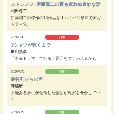
ストレンジ -伊藤潤二の夜も眠れぬ奇妙な話-
相田冬二
伊藤潤二の傑作の13作品をオムニバス形式で実写
ドラマ化
2026/8/3
日本
Tシャツが乾くまで
影山貴彦
「不倫ドラマ」で括ると足元をすくわれるかも
2026/7/31
韓国
最後列からの声
寺脇研
才能ある学生が創作した物語が現実を脅かしてい
く
2026/7/27
韓国