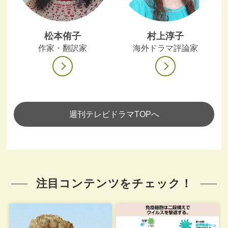
松本侑子
村上淳子
作家・翻訳家
海外ドラマ評論家
週刊テレビドラマTOPへ
注目コンテンツをチェック！