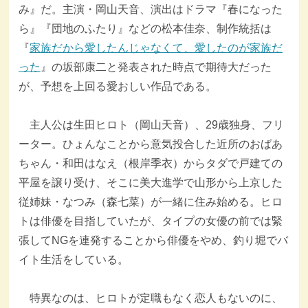
み』だ。主演・岡山天音、演出はドラマ『春になった
ら』『団地のふたり』などの松本佳奈、制作統括は
『
家族だから愛したんじゃなくて、愛したのが家族だ
った
』の坂部康二と発表された時点で期待大だった
が、予想を上回る愛おしい作品である。
主人公は生田ヒロト（岡山天音）、29歳独身、フリ
ーター。ひょんなことから意気投合した近所のおばあ
ちゃん・和田はなえ（根岸季衣）からタダで戸建ての
平屋を譲り受け、そこに美大進学で山形から上京した
従姉妹・なつみ（森七菜）が一緒に住み始める。ヒロ
トは俳優を目指していたが、タイプの女優の前では緊
張してNGを連発することから俳優をやめ、釣り堀でバ
イト生活をしている。
特異なのは、ヒロトが定職もなく恋人もないのに、