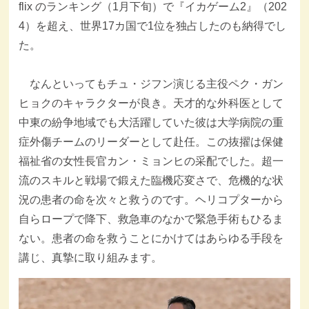
flix のランキング（1月下旬）で『イカゲーム2』（202
4）を超え、世界17カ国で1位を独占したのも納得でし
た。
なんといってもチュ・ジフン演じる主役ペク・ガン
ヒョクのキャラクターが良き。天才的な外科医として
中東の紛争地域でも大活躍していた彼は大学病院の重
症外傷チームのリーダーとして赴任。この抜擢は保健
福祉省の女性長官カン・ミョンヒの采配でした。超一
流のスキルと戦場で鍛えた臨機応変さで、危機的な状
況の患者の命を次々と救うのです。ヘリコプターから
自らロープで降下、救急車のなかで緊急手術もひるま
ない。患者の命を救うことにかけてはあらゆる手段を
講じ、真摯に取り組みます。