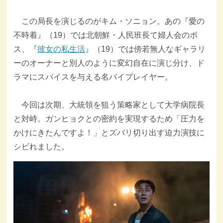
この局長を演じるのがキム・ソニョン。あの『愛の
不時着』（19）では北朝鮮・人民班長て婦人会のボ
ス、『
彼女の私生活
』（19）では傍若無人なギャラリ
ーのオーナーと別人のように変幻自在に演じ分け、ド
ラマにスパイスを与える名バイプレイヤー。
今回は次期、大統領を狙う策略家として大学病院長
と対峙。ガンヒョクとの密約を実現するため「圧力を
かけにきたんですよ！」とズバリ切り出す迫力演技に
シビれました。