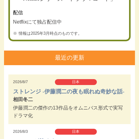
配信
Netflixにて独占配信中
情報は2025年3月時点のものです。
最近の更新
2026/8/7
日本
ストレンジ -伊藤潤二の夜も眠れぬ奇妙な話-
相田冬二
伊藤潤二の傑作の13作品をオムニバス形式で実写
ドラマ化
2026/8/3
日本