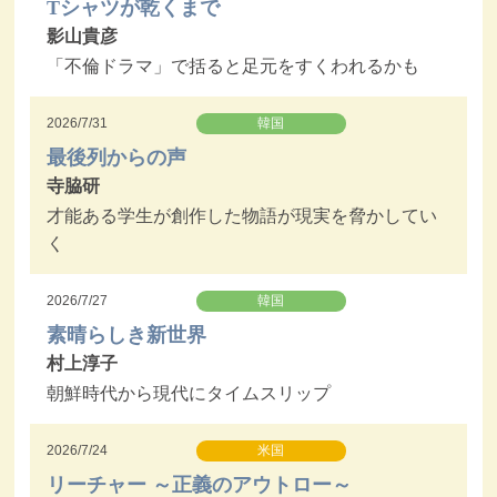
Tシャツが乾くまで
影山貴彦
「不倫ドラマ」で括ると足元をすくわれるかも
2026/7/31
韓国
最後列からの声
寺脇研
才能ある学生が創作した物語が現実を脅かしてい
く
2026/7/27
韓国
素晴らしき新世界
村上淳子
朝鮮時代から現代にタイムスリップ
2026/7/24
米国
リーチャー ～正義のアウトロー～