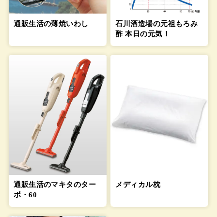
通販生活の薄焼いわし
石川酒造場の元祖もろみ
酢 本日の元気！
通販生活のマキタのター
メディカル枕
ボ・60