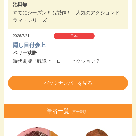
池田敏
すでにシーズン５も製作！ 人気のアクションド
ラマ・シリーズ
2026/7/21
日本
隠し目付参上
ペリー荻野
時代劇版「戦隊ヒーロー」アクション!?
バックナンバーを見る
筆者一覧
（五十音順）