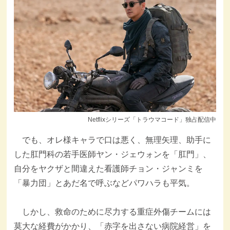
Netflixシリーズ「トラウマコード」独占配信中
でも、オレ様キャラで口は悪く、無理矢理、助手に
した肛門科の若手医師ヤン・ジェウォンを「肛門」、
自分をヤクザと間違えた看護師チョン・ジャンミを
「暴力団」とあだ名で呼ぶなどパワハラも平気。
しかし、救命のために尽力する重症外傷チームには
莫大な経費がかかり、「赤字を出さない病院経営」を