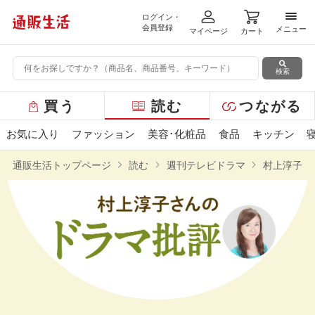
ログイン・
メニ
会員登録
メニュー
マイページ
カート
検索
グ
買う
読む
つながる
ロ
ー
お気に入り
ファッション
美容･化粧品
食品
キッチン
バ
ル
通販生活トップページ
読む
週刊テレビドラマ
村上淳子さ
メ
ニ
ュ
ー