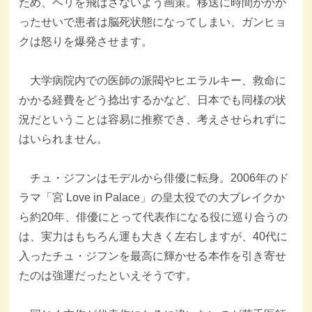
ため、ヘリを飛ばさないよう画策。移送に時間がかか
ったせいで患者は脳死状態になってしまい、ガンヒョ
クは怒りを爆発させます。
大学病院内での医師の派閥やヒエラルキー、救命に
かかる経費をどう捻出するかなど、日本でも同様の状
況だということは容易に推察でき、考えさせられずに
はいられません。
チュ・ジフンはモデルから俳優に転身。2006年のド
ラマ「宮 Love in Palace」の皇太役での大ブレイクか
ら約20年、俳優にとって代表作になる役に巡り合うの
は、実力はもちろん運も大きく左右しますが、40代に
入ったチュ・ジフンを最高に輝かせる本作を引き寄せ
たのは強運だったといえそうです。