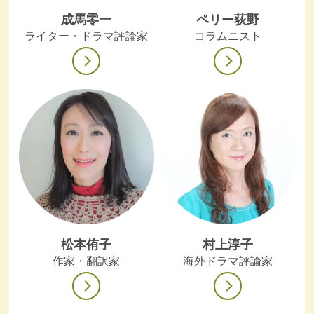
成馬零一
ペリー荻野
ライター・ドラマ評論家
コラムニスト
松本侑子
村上淳子
作家・翻訳家
海外ドラマ評論家