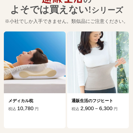
よそでは買えない!
シリーズ
※小社でしか入手できません。類似品にご注意ください。
通販生活のフジヒート
ダニ捕りマット「これが元
祖だ」
2,900－6,300
税込
円
1,870－17,634
税込
円