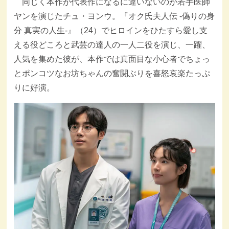
同じく本作が代表作になるに違いないのが若手医師
ヤンを演じたチュ・ヨンウ。『オク氏夫人伝 -偽りの身
分 真実の人生-』（24）でヒロインをひたすら愛し支
える役どころと武芸の達人の一人二役を演じ、一躍、
人気を集めた彼が、本作では真面目な小心者でちょっ
とポンコツなお坊ちゃんの奮闘ぶりを喜怒哀楽たっぷ
りに好演。