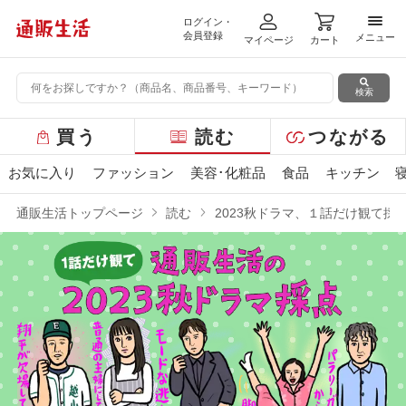
ログイン・
メニ
会員登録
メニュー
マイページ
カート
検索
グ
買う
読む
つながる
ロ
ー
お気に入り
ファッション
美容･化粧品
食品
キッチン
バ
ル
通販生活トップページ
読む
2023秋ドラマ、１話だけ観て採
メ
ニ
ュ
ー