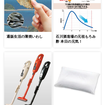
通販生活の薄焼いわし
石川酒造場の元祖もろみ
酢 本日の元気！