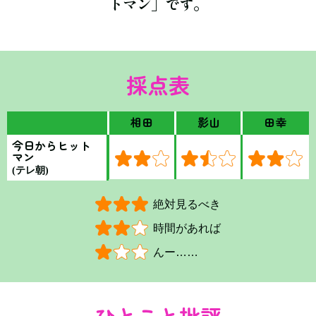
トマン」です。
採点表
相田
影山
田幸
今日からヒット
マン
(テレ朝)
絶対見るべき
時間があれば
んー……
ひとこと批評