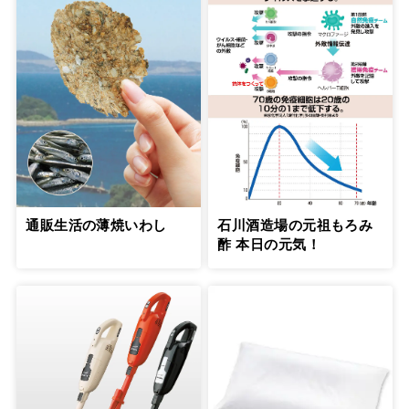
通販生活の薄焼いわし
石川酒造場の元祖もろみ
酢 本日の元気！