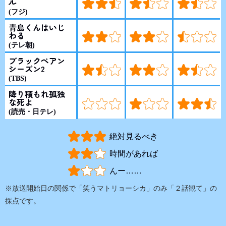
ル
(フジ)
青島くんはいじ
わる
(テレ朝)
ブラックペアン
シーズン2
(TBS)
降り積もれ孤独
な死よ
(読売・日テレ)
絶対見るべき
時間があれば
んー……
※放送開始日の関係で「笑うマトリョーシカ」のみ「２話観て」の
採点です。