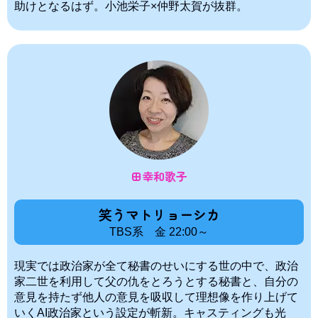
助けとなるはず。小池栄子×仲野太賀が抜群。
田幸和歌子
笑うマトリョーシカ
TBS系 金 22:00～
現実では政治家が全て秘書のせいにする世の中で、政治
家二世を利用して父の仇をとろうとする秘書と、自分の
意見を持たず他人の意見を吸収して理想像を作り上げて
いくAI政治家という設定が斬新。キャスティングも光