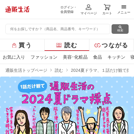
ログイン・
メニ
会員登録
メニュー
マイページ
カート
検索
グ
買う
読む
つながる
ロ
ー
お気に入り
ファッション
美容･化粧品
食品
キッチン
バ
ル
通販生活トップページ
読む
2024夏ドラマ、１話だけ観て採
メ
ニ
ュ
ー