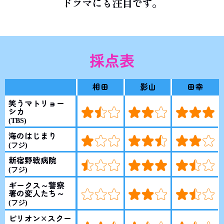
ドラマにも注目です。
採点表
相田
影山
田幸
笑うマトリョー
シカ
(TBS)
海のはじまり
(フジ)
新宿野戦病院
(フジ)
ギークス～警察
署の変人たち～
(フジ)
ビリオン×スクー