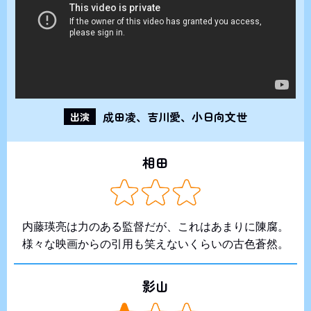
成田凌、吉川愛、小日向文世
出演
相田
内藤瑛亮は力のある監督だが、これはあまりに陳腐。
様々な映画からの引用も笑えないくらいの古色蒼然。
影山