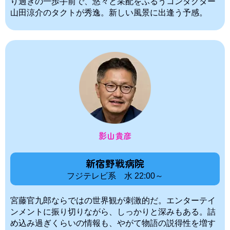
り過ぎの一歩手前で、悠々と采配をふるうコンダクター
山田涼介のタクトが秀逸。新しい風景に出逢う予感。
影山貴彦
新宿野戦病院
フジテレビ系 水 22:00～
宮藤官九郎ならではの世界観が刺激的だ。エンターテイ
ンメントに振り切りながら、しっかりと深みもある。詰
め込み過ぎくらいの情報も、やがて物語の説得性を増す