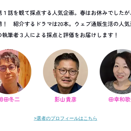
第１話を観て採点する人気企画。春はお休みでしたが
開！ 紹介するドラマは20本。ウェブ通販生活の人気
の執筆者３人による採点と評価をお届けします！
相田冬二
影山貴彦
田幸和歌
>選者のプロフィールはこちら