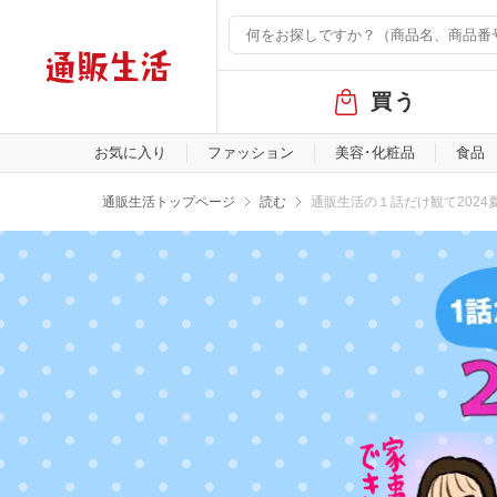
グ
買う
ロ
ー
バ
お気に入り
ファッション
美容･化粧品
食品
ル
メ
通販生活トップページ
読む
通販生活の１話だけ観て2024
ニ
ュ
ー