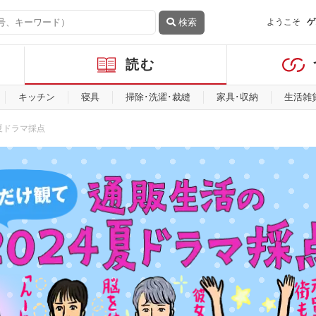
検索
ようこそ
ゲ
読む
キッチン
寝具
掃除･洗濯･裁縫
家具･収納
生活雑
夏ドラマ採点