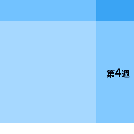
4
第
週