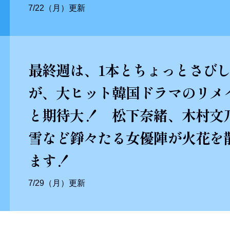
7/22（月）更新
最終週は、1本とちょっとさび
が、大ヒット韓国ドラマのリメ
と期待大！ 松下奈緒、木村文
雪など錚々たる女優陣が火花を
ます！
7/29（月）更新