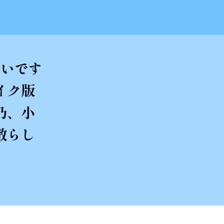
しいです
イク版
乃、小
散らし