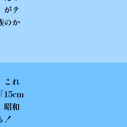
」がテ
族のか
。これ
15cm
。昭和
も！