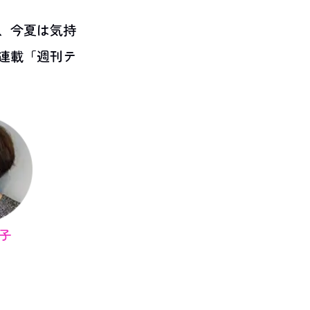
、今夏は気持
連載「週刊テ
子