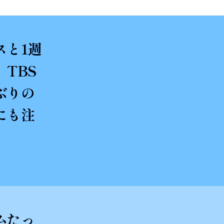
スと1週
TBS
ぶりの
にも注
ムたっ