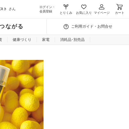
ログイン・
スト
さん
会員登録
とりくみ
お気に入り
マイページ
カート
つながる
ご利用ガイド・お問合せ
貨
健康づくり
家電
消耗品･別売品
）