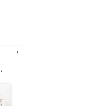
試作を重ねた
ープ」を開発
ら製糸用繭は
固するので、
スープ。高い
ミリグラムも
ん。
りません。も
時間と手間が