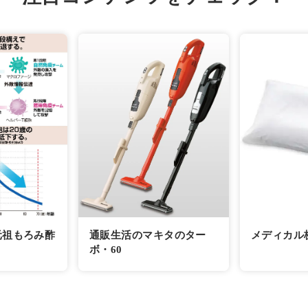
元祖もろみ酢
通販生活のマキタのター
メディカル
ボ・60