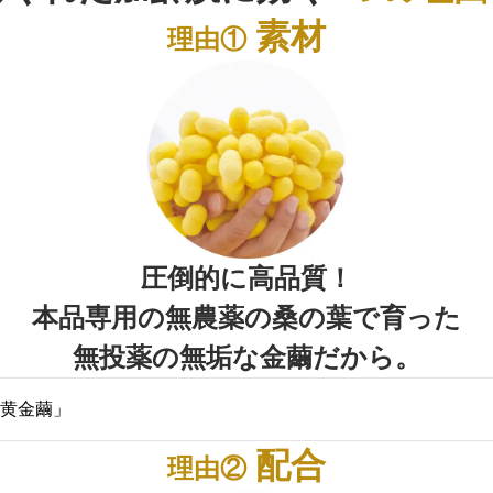
素材
理由①
圧倒的に高品質！
本品専用の無農薬の桑の葉で育った
無投薬の無垢な金繭だから。
黄金繭」
カー・TTJの長谷川社長は、良質の絹を求めて、桑畑の
配合
理由②
ない無垢な繭の生産法を編み出した絹の傑人です。