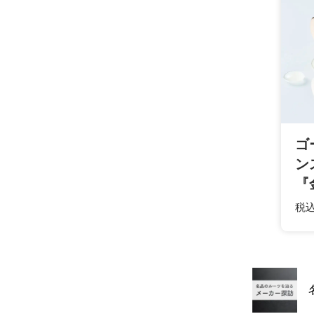
かかりすぎ
で処理し、
質を追求し
長谷川社長
「本品こそ
酸を『肌に
ゴ
ン
『
税込