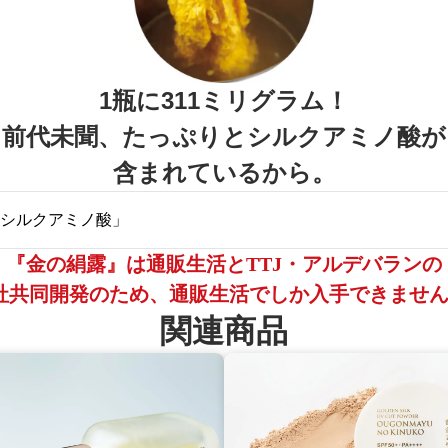
、製造担当のアルデバラン（奈良）の暮部社長とともに
な保湿力を発揮する理想的なセリシン配合の「黄金美ス
般的な製糸用繭ではこのスープはつくれません。なぜな
1瓶に311ミリグラム！
ために熱乾燥（120℃前後）をかけていてセリシンが凝
前代未聞、たっぷりとシルクアミノ酸が
シンが溶け出さないのです。
含まれているから。
るための非加熱の無垢な繭を惜しみなく煮出した黄金美
密はここにありました。
シルクアミノ酸」
』1瓶30ミリリットルの中には、シルクアミノ酸が311
『金の絹露』は通販生活とTTJ・アルデバランの
す。これは驚異的な含有量です。
社共同開発のため、通販生活でしか入手できませ
たっぷりシルクアミノ酸が含まれている美容液を私は知
関連商品
ら、ぜひ教えてください」と、長谷川社長は話します。
量の含有量、勝因は「無垢な繭を水で煮る」
製法にありました。
界では、薬品を使わず、無垢な繭を水だけで煮るなんて