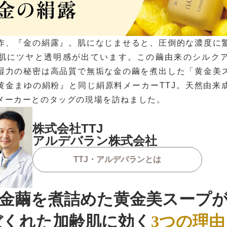
作、『金の絹露』。肌になじませると、圧倒的な濃度に
肌にツヤと透明感が出ています。この繭由来のシルク
湿力の秘密は高品質で無垢な金の繭を煮出した「黄金美
黄金まゆの絹粉』と同じ絹原料メーカーTTJ。天然由来
メーカーとのタッグの現場を訪ねました。
株式会社TTJ
アルデバラン株式会社
TTJ・アルデバランとは
金繭を煮詰めた黄金美スープ
ぼくれた加齢肌に効く
3つの理由