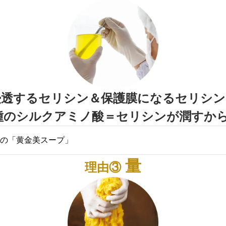
では、シルクアミノ酸のかたまり、セリシンは不要物と
すが、長谷川社長はその保湿効果に注目しました。
化粧品に使われているシルク由来原料は、精練した絹糸
ら、セリシンをほとんど含まないうえ、投薬した繭を
想を変え、無垢な繭からセリシンを抽出したいと思った
品種から長谷川社長が選んだのは、タイのシリキット王
ェクトからうまれた希少品種の「黄金繭」です。扱いが
浸透するセリシン＆保護膜になるセリシン
の地域でしか生産されません。
種のシルクアミノ酸＝セリシンが潤すか
めの専用繭は、無垢で健康そのものです。
の「黄金美スープ」
力を得るために長谷川社長が探究したのは、シルクアミ
量
理由③
バランスでした。
層に浸透する低分子の『浸透型』セリシンと、肌表面に
分子の『潤いヴェール型』セリシン。2種のセリシンの
た」