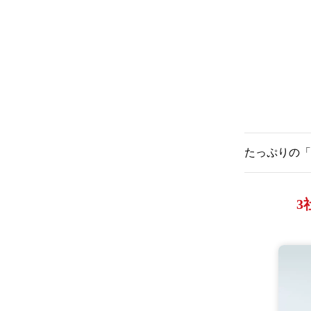
丸2年かけ
結果、濃厚
しました。
ちなみに一
長期保存の
煮てもセリ
美容液にす
保湿力の秘
たっぷりの「
『金の絹露
入っていま
3
「本品ほど
しご存じな
これほど大
シンプルな
「化粧品業