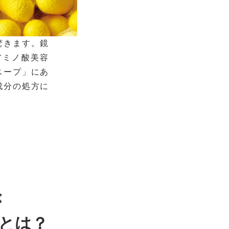
驚きます。鏡
アミノ酸美容
スープ」にあ
成分の処方に
が
とは？