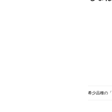
希少品種の「
絹原料メー
し、投薬し