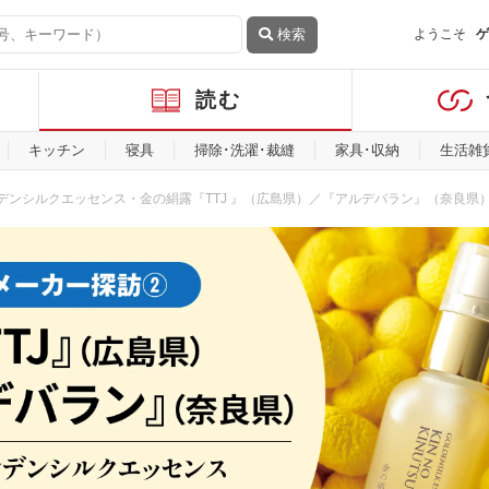
検索
ようこそ
ゲ
読む
キッチン
寝具
掃除･洗濯･裁縫
家具･収納
生活雑
ルデンシルクエッセンス・金の絹露『TTJ 』（広島県）／『アルデバラン』（奈良県