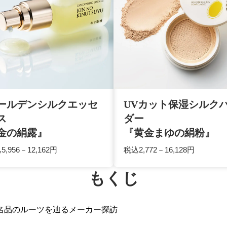
る『非常識』です。通常は、絹糸や製糸用繭をアルカリ
化粧品原料とします。でも私は愚直な方法で2種のセリ
たかった」
は熱を込めます。
がシルク美容液の決定版である自信があります。純粋な
まとう』感覚は格別です」
ールデンシルクエッセ
UVカット保湿シルク
ス
ダー
金の絹露』
『黄金まゆの絹粉』
5,956－12,162円
税込2,772－16,128円
もくじ
名品のルーツを辿るメーカー探訪