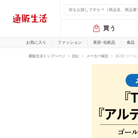
グ
買う
ロ
ー
バ
お気に入り
ファッション
美容･化粧品
食品
ル
メ
通販生活トップページ
読む
メーカー探訪
第2回 ゴー
ニ
ュ
ー