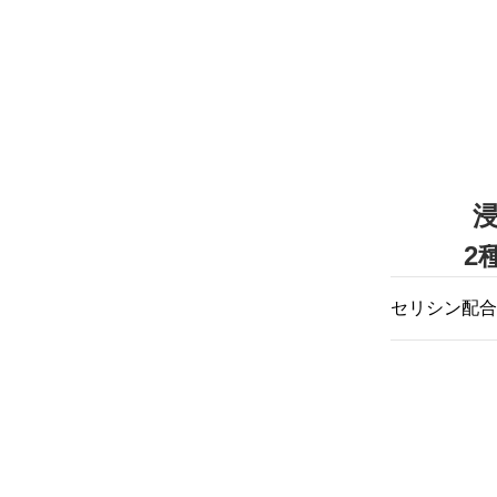
絹糸づくり
（精練）ま
「一般的な
ます。だか
る。私は発
数ある繭の
支援プロジ
でも一握り
2
美容液のた
セリシン配合
濃厚な保湿
ンの絶妙な
「肌の角質
をつくる高
を探りまし