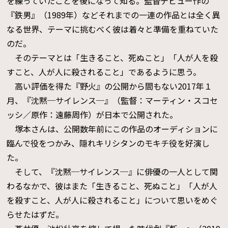
を練っていたことを後になって知る。監督デビュー作の
『鉄男』（1989年）などそれまでの一連の作品とは全く異
なる世界、テーマに挑むべく彼は着々と準備を重ねていた
のだ。
そのテーマとは「生きること、死ぬこと」「人が人を殺
すこと、人が人に殺されること」であるように思う。
高い評価を得た『野火』の公開から間もない2017年１
月、『沈黙─サイレンス─』（監督：マーティン・スコセ
ッシ／原作：遠藤周作）が日本で公開された。
塚本さんは、公開数年前にこの作品のオーディションに
臨んで役をつかみ、隠れキリシタンのモキチ役を好演し
た。
そして、『沈黙─サイレンス─』に俳優の一人として関
わるなかで、彼はまた「生きること、死ぬこと」「人が人
を殺すこと、人が人に殺されること」について思いをめぐ
らせたはずだ。