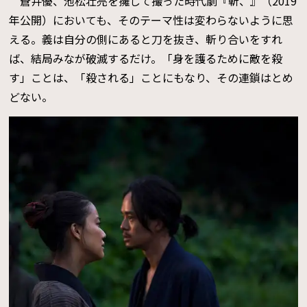
蒼井優、池松壮亮を擁して撮った時代劇『斬、』（2019
年公開）においても、そのテーマ性は変わらないように思
える。義は自分の側にあると刀を抜き、斬り合いをすれ
ば、結局みなが破滅するだけ。「身を護るために敵を殺
す」ことは、「殺される」ことにもなり、その連鎖はとめ
どない。