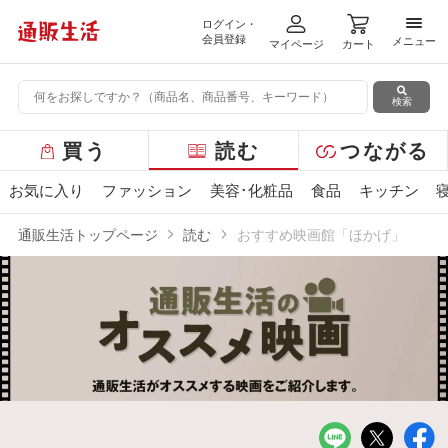
ログイン・
メニ
会員登録
メニュー
マイページ
カート
検索
グ
買う
読む
つながる
ロ
ー
お気に入り
ファッション
美容･化粧品
食品
キッチン
バ
ル
通販生活トップページ
読む
おすすめ映画館「ほかげ」
メ
ニ
ュ
ー