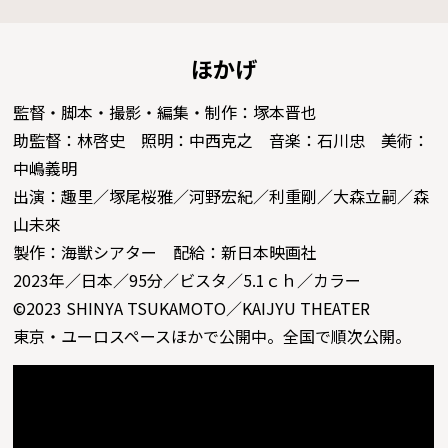
ほかげ
監督・脚本・撮影・編集・制作：塚本晋也
助監督：林啓史 照明：中⻄克之 ⾳楽：⽯川忠 美術：
中嶋義明
出演：趣里／塚尾桜雅／河野宏紀／利重剛／大森立嗣／森
山未來
製作：海獣シアター 配給：新日本映画社
2023年／日本／95分／ビスタ／5.1ｃｈ／カラー
©2023 SHINYA TSUKAMOTO／KAIJYU THEATER
東京・ユーロスペースほかで公開中。全国で順次公開。