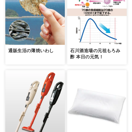
通販生活の薄焼いわし
石川酒造場の元祖もろみ
酢 本日の元気！