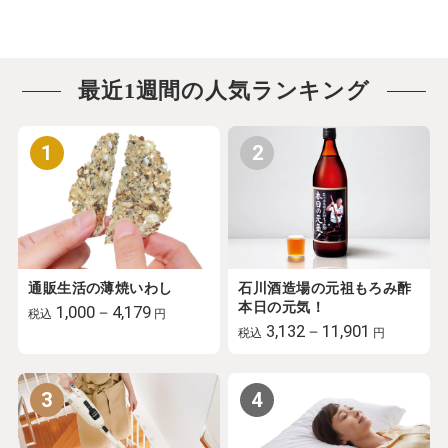
最近1週間の人気ランキング
1
2
通販生活の薄焼いわし
石川酒造場の元祖もろみ酢
本日の元気！
1,000－4,179
税込
円
3,132－11,901
税込
円
3
4