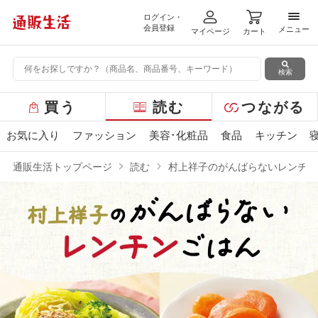
ログイン・
メニ
会員登録
メニュー
マイページ
カート
検索
グ
買う
読む
つながる
ロ
ー
お気に入り
ファッション
美容･化粧品
食品
キッチン
バ
ル
通販生活トップページ
読む
村上祥子のがんばらないレンチン
メ
ニ
ュ
ー