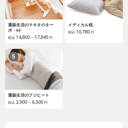
通販生活のマキタのター
メディカル枕
ボ・60
10,780
税込
円
14,800－17,845
税込
円
5
通販生活のフジヒート
2,900－6,300
税込
円