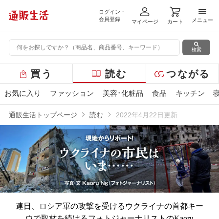
ログイン・
メニ
会員登録
メニュー
マイページ
カート
検索
グ
買う
読む
つながる
ロ
ー
お気に入り
ファッション
美容･化粧品
食品
キッチン
バ
ル
通販生活トップページ
読む
2022年4月22日更新
メ
ニ
ュ
ー
連日、ロシア軍の攻撃を受けるウクライナの首都キー
ウで取材を続けるフォトジャーナリストのKaoru