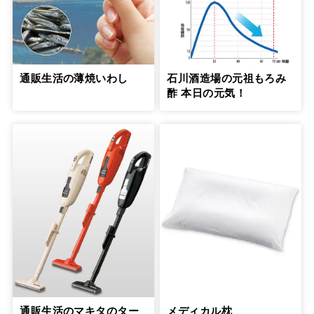
通販生活の薄焼いわし
石川酒造場の元祖もろみ
酢 本日の元気！
通販生活のマキタのター
メディカル枕