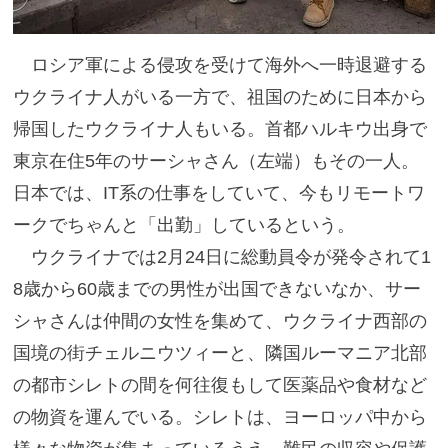
ロシア軍による侵攻を受けて海外へ一時退避する
ウクライナ人がいる一方で、祖国のために日本から
帰国したウクライナ人もいる。首都ハルキウ出身で
東京在住5年のサーシャさん（左端）もその一人。
日本では、IT系の仕事をしていて、今もリモートワ
ークでちゃんと「出勤」しているという。
ウクライナでは2月24日に総動員令が発令されて1
8歳から60歳までの男性が出国できないなか、サー
シャさんは仲間の女性を集めて、ウクライナ西部の
国境の街チェルニウツィーと、隣国ルーマニア北部
の都市シレトの間を何往復もして医薬品や食材など
の物資を運んでいる。シレトは、ヨーロッパ中から