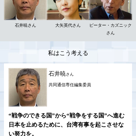
石井暁さん
大矢英代さん
ピーター・カズニック
さん
私はこう考える
石井暁
さん
共同通信専任編集委員
“戦争のできる国”から“戦争をする国”へ進む
日本を止めるために、台湾有事を起こさせな
い努力を。