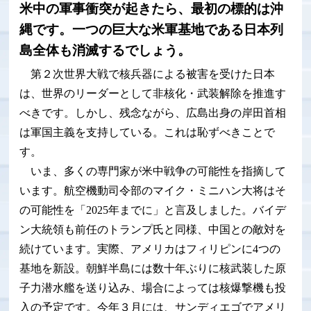
米中の軍事衝突が起きたら、最初の標的は沖
縄です。一つの巨大な米軍基地である日本列
島全体も消滅するでしょう。
第２次世界大戦で核兵器による被害を受けた日本
は、世界のリーダーとして非核化・武装解除を推進す
べきです。しかし、残念ながら、広島出身の岸田首相
は軍国主義を支持している。これは恥ずべきことで
す。
いま、多くの専門家が米中戦争の可能性を指摘して
います。航空機動司令部のマイク・ミニハン大将はそ
の可能性を「2025年までに」と言及しました。バイデ
ン大統領も前任のトランプ氏と同様、中国との敵対を
続けています。実際、アメリカはフィリピンに4つの
基地を新設。朝鮮半島には数十年ぶりに核武装した原
子力潜水艦を送り込み、場合によっては核爆撃機も投
入の予定です。今年３月には、サンディエゴでアメリ