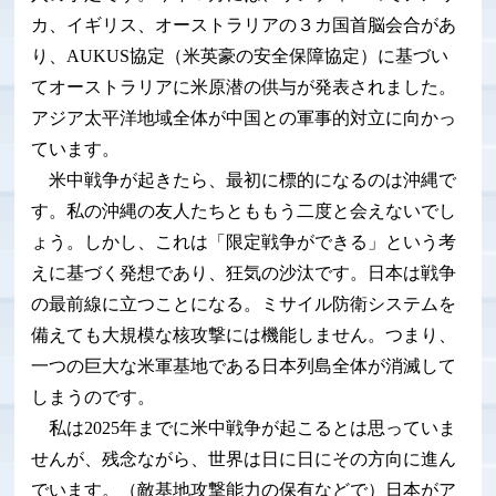
カ、イギリス、オーストラリアの３カ国首脳会合があ
り、AUKUS協定（米英豪の安全保障協定）に基づい
てオーストラリアに米原潜の供与が発表されました。
アジア太平洋地域全体が中国との軍事的対立に向かっ
ています。
米中戦争が起きたら、最初に標的になるのは沖縄で
す。私の沖縄の友人たちとももう二度と会えないでし
ょう。しかし、これは「限定戦争ができる」という考
えに基づく発想であり、狂気の沙汰です。日本は戦争
の最前線に立つことになる。ミサイル防衛システムを
備えても大規模な核攻撃には機能しません。つまり、
一つの巨大な米軍基地である日本列島全体が消滅して
しまうのです。
私は2025年までに米中戦争が起こるとは思っていま
せんが、残念ながら、世界は日に日にその方向に進ん
でいます。（敵基地攻撃能力の保有などで）日本がア