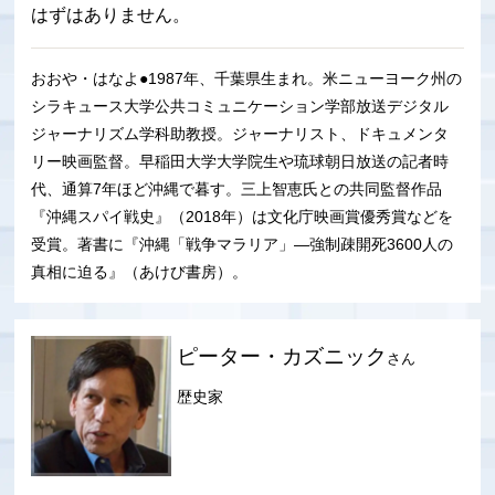
はずはありません。
おおや・はなよ●1987年、千葉県生まれ。米ニューヨーク州の
シラキュース大学公共コミュニケーション学部放送デジタル
ジャーナリズム学科助教授。ジャーナリスト、ドキュメンタ
リー映画監督。早稲田大学大学院生や琉球朝日放送の記者時
代、通算7年ほど沖縄で暮す。三上智恵氏との共同監督作品
『沖縄スパイ戦史』（2018年）は文化庁映画賞優秀賞などを
受賞。著書に『沖縄「戦争マラリア」―強制疎開死3600人の
真相に迫る』（あけび書房）。
ピーター・カズニック
さん
歴史家