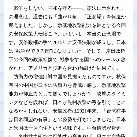
戦争をしない、平和を守る――。憲法に示されたこ
の理念は、過去にも「曲がり角」「正念場」を何度か
迎えました。しかし、敵基地攻撃能力を軸とする今回
の安保政策大転換こそ、いよいよ、本当の正念場で
す。安倍政権の手で2015年に安保法制が成立し、日本
は“戦争ができる国”になりました。そして、岸田政権
下の今回の政策転換で“戦争をする国”へのレールが敷
かれた。アメリカと歩調を合わせ続けた結果です。
防衛力の増強は対中国を見据えたものですが、核保
有国の中国が日本の防衛力を脅威に感じ、敵基地攻撃
能力が抑止力として働くでしょうか？ 攻撃のタイミ
ングなどを誤れば、日本が先制攻撃の弓を引くことに
なるかもしれない。安倍政権は2021年末、「台湾有事
は日米同盟の有事」との姿勢を打ち出しました。日本
と米国は一蓮托生という意味です。中台情勢が緊迫
し、米中武力衝突の可能性が高まれば、日本の自衛隊