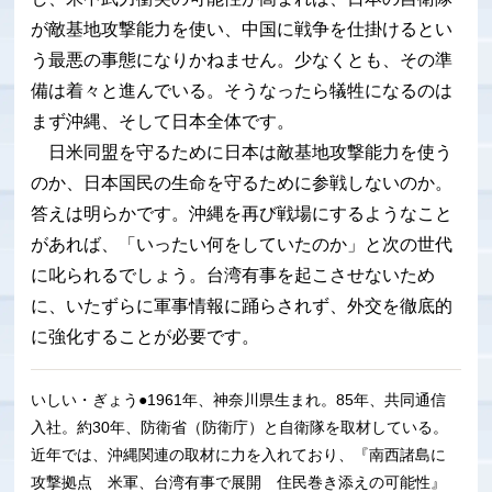
が敵基地攻撃能力を使い、中国に戦争を仕掛けるとい
う最悪の事態になりかねません。少なくとも、その準
備は着々と進んでいる。そうなったら犠牲になるのは
まず沖縄、そして日本全体です。
日米同盟を守るために日本は敵基地攻撃能力を使う
のか、日本国民の生命を守るために参戦しないのか。
答えは明らかです。沖縄を再び戦場にするようなこと
があれば、「いったい何をしていたのか」と次の世代
に叱られるでしょう。台湾有事を起こさせないため
に、いたずらに軍事情報に踊らされず、外交を徹底的
に強化することが必要です。
いしい・ぎょう●1961年、神奈川県生まれ。85年、共同通信
入社。約30年、防衛省（防衛庁）と自衛隊を取材している。
近年では、沖縄関連の取材に力を入れており、『南西諸島に
攻撃拠点 米軍、台湾有事で展開 住民巻き添えの可能性』