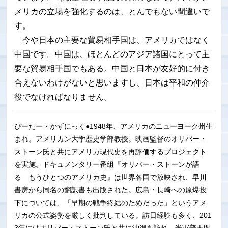
メリカの立場を強化するのは、とんでもない間違いで
す。
今や日本の主要な貿易相手国は、アメリカではなく
中国です。中国は、ほとんどのアジア諸国にとって主
要な貿易相手国でもある。中国と日本が友好的に付き
合えないわけがないと思いますし、日本は平和の仲介
役でなければなりません。
ぴーたー・かずにっく●1948年、アメリカのニューヨーク州生
まれ。アメリカン大学歴史学部教授。映画監督のオリバー・
ストーン氏と共にアメリカ現代史を再評価するプロジェクト
を実施。ドキュメンタリー番組『オリバー・ストーンが語
る もうひとつのアメリカ史』は世界各国で放映され、早川
書房から同名の翻訳書も出版された。広島・長崎への原爆投
下については、「早期の戦争終結のためだった」というアメ
リカの公式姿勢を厳しく批判している。訪日経験も多く、201
3年にはオリバー・ストーン氏と共に沖縄を訪れ、米軍普天間