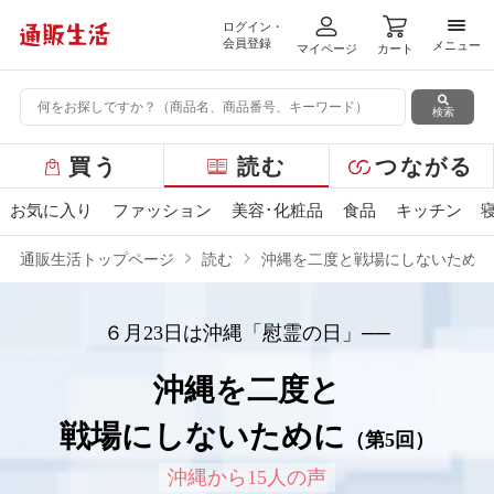
ログイン・
メニ
会員登録
メニュー
マイページ
カート
検索
グ
買う
読む
つながる
ロ
ー
お気に入り
ファッション
美容･化粧品
食品
キッチン
バ
ル
通販生活トップページ
読む
沖縄を二度と戦場にしないために
メ
ニ
ュ
６月23日は沖縄「慰霊の日」──
ー
沖縄を二度と
戦場にしないために
（第5回）
沖縄から15人の声