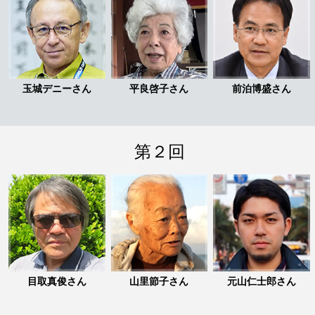
玉城デニーさん
平良啓子さん
前泊博盛さん
第２回
目取真俊さん
山里節子さん
元山仁士郎さん