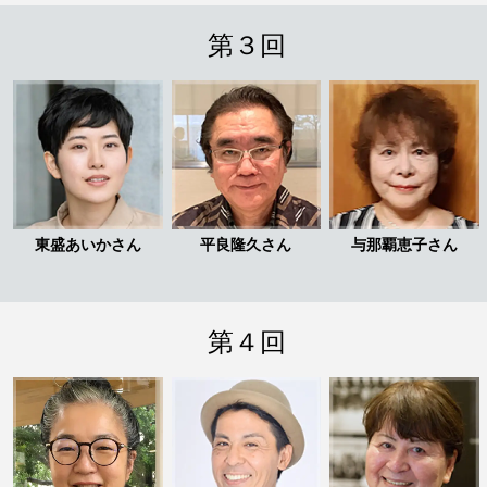
第３回
東盛あいかさん
平良隆久さん
与那覇恵子さん
第４回