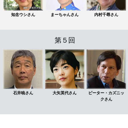
知念ウシさん
まーちゃんさん
内村千尋さん
第５回
石井暁さん
大矢英代さん
ピーター・カズニッ
クさん