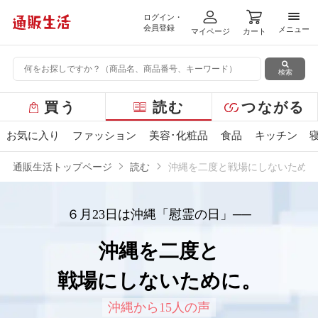
ログイン・
メニ
会員登録
メニュー
マイページ
カート
検索
グ
買う
読む
つながる
ロ
ー
お気に入り
ファッション
美容･化粧品
食品
キッチン
バ
ル
通販生活トップページ
読む
沖縄を二度と戦場にしないために
メ
ニ
ュ
６月23日は沖縄「慰霊の日」──
ー
沖縄を二度と
戦場にしないために。
沖縄から15人の声