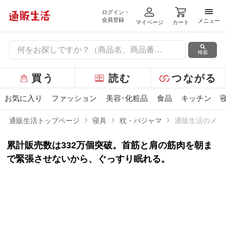
ログイン・
メニ
会員登録
メニュー
マイページ
カート
検索
グ
買う
読む
つながる
ロ
ー
お気に入り
ファッション
美容･化粧品
食品
キッチン
バ
ル
通販生活トップページ
寝具
枕・パジャマ
通販生活のメデ
メ
ニ
累計販売数は332万個突破。首筋と肩の筋肉を朝ま
ュ
ー
で緊張させないから、ぐっすり眠れる。