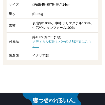
サイズ
(約)縦45×横75×厚さ14cm
重さ
約950g
表地/綿100%、中材/ポリエステル100%、
素材
中芯/ウレタンフォーム100%
綿100%カバー(1枚)
付属品
メディカル枕用カバーの追加注文はこち
ら。
製造国
イタリア製