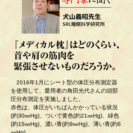
2016年1月にシート型の体圧分布測定器
を使用して、愛用者の角田光代さんの頭部
圧分布測定を実施しました。
赤色は、体圧がいちばんかかっている状況
(約30㎜Hg)、ついで黄色(約21㎜Hg)、緑色
(約15㎜Hg)、濃い青(約9㎜Hg)、薄い青(約6
㎜Hg)。