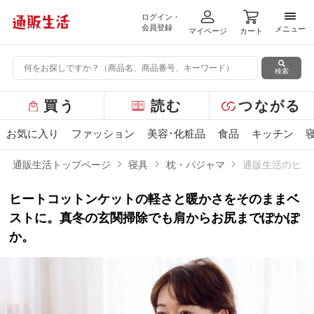
ログイン・
メニ
会員登録
メニュー
マイページ
カート
検索
グ
買う
読む
つながる
ロ
ー
お気に入り
ファッション
美容･化粧品
食品
キッチン
バ
ル
通販生活トップページ
寝具
枕・パジャマ
通販生活のヒー
メ
ニ
ヒートコットンケットの軽さと暖かさをそのままベ
ュ
ー
ストに。真冬の玄関掃除でも肩からお尻までぽかぽ
か。