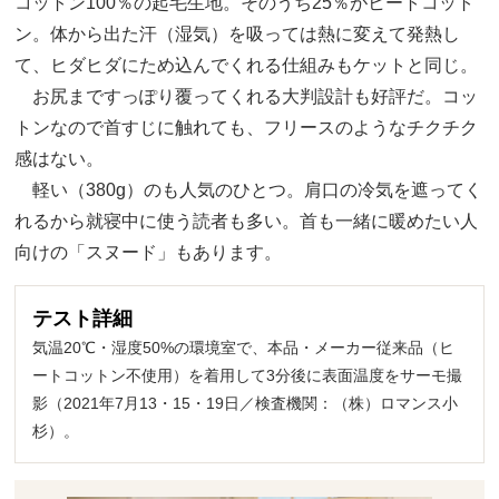
コットン100％の起毛生地。そのうち25％がヒートコット
ン。体から出た汗（湿気）を吸っては熱に変えて発熱し
て、ヒダヒダにため込んでくれる仕組みもケットと同じ。
お尻まですっぽり覆ってくれる大判設計も好評だ。コッ
トンなので首すじに触れても、フリースのようなチクチク
感はない。
軽い（380g）のも人気のひとつ。肩口の冷気を遮ってく
れるから就寝中に使う読者も多い。首も一緒に暖めたい人
向けの「スヌード」もあります。
テスト詳細
気温20℃・湿度50%の環境室で、本品・メーカー従来品（ヒ
ートコットン不使用）を着用して3分後に表面温度をサーモ撮
影（2021年7月13・15・19日／検査機関：（株）ロマンス小
杉）。