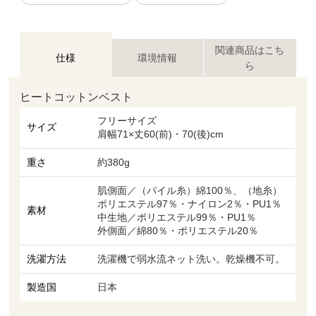
関連商品はこち
仕様
環境情報
ら
ヒートコットンベスト
フリーサイズ
サイズ
肩幅71×丈60(前)・70(後)cm
重さ
約380g
肌側面／（パイル糸）綿100％、（地糸）
ポリエステル97％・ナイロン2％・PU1％
素材
中生地／ポリエステル99％・PU1％
外側面／綿80％・ポリエステル20％
洗濯方法
洗濯機で弱水流ネット洗い。乾燥機不可。
製造国
日本