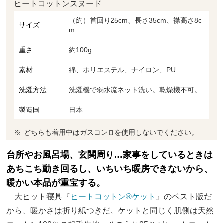
ヒートコットンスヌード
（約）首回り25cm、長さ35cm、襟高さ8c
サイズ
m
重さ
約100g
素材
綿、ポリエステル、ナイロン、PU
洗濯方法
洗濯機で弱水流ネット洗い。乾燥機不可。
製造国
日本
どちらも着用中はガスコンロを使用しないでください。
台所やお風呂場、玄関周り…家事をしているときは
あちこち動き回るし、いちいち暖房できないから、
暖かい本品が重宝する。
大ヒット寝具『
ヒートコットン®ケット
』のベスト版だ
から、暖かさは折り紙つきだ。ケットと同じく肌側は天然