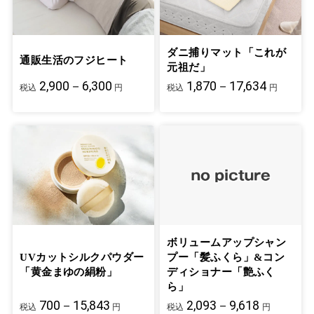
ダニ捕りマット「これが
通販生活のフジヒート
元祖だ」
2,900－6,300
1,870－17,634
税込
円
税込
円
ボリュームアップシャン
UVカットシルクパウダー
プー「髪ふくら」&コン
「黄金まゆの絹粉」
ディショナー「艶ふく
ら」
700－15,843
2,093－9,618
税込
円
税込
円