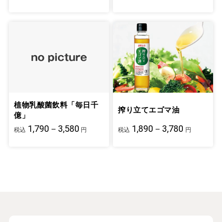
植物乳酸菌飲料「毎日千
搾り立てエゴマ油
億」
1,790－3,580
1,890－3,780
税込
円
税込
円