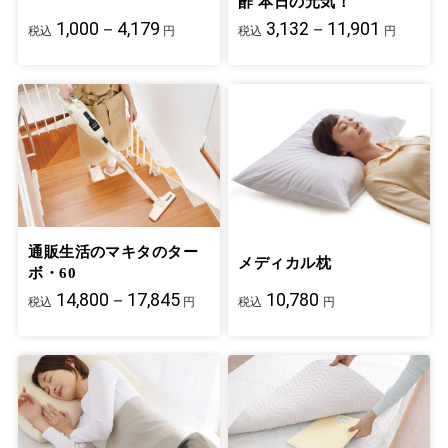
酢 本日の元気！
1,000－4,179
3,132－11,901
税込
円
税込
円
通販生活のマキタのター
メディカル枕
ボ・60
14,800－17,845
10,780
税込
円
税込
円