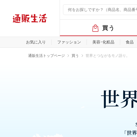
グ
買う
ロ
ー
バ
お気に入り
ファッション
美容･化粧品
食品
ル
メ
通販生活トップページ
買う
世界とつながるモノ語り。
ニ
ュ
ー
世
「世界