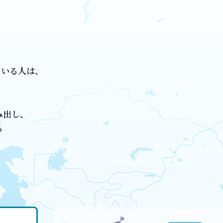
ている人は、
み出し、
る