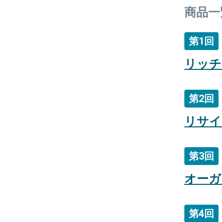
商品一
第1回
リッチ
第2回
リサイ
第3回
オーガ
第4回