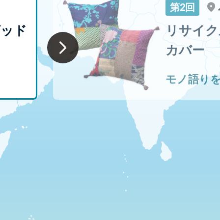
第2回
グッド
リサイク
カバー
モノ語り