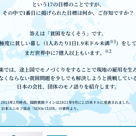
という17の目標のことですが、
その中で1番目に掲げられた目標は何か、ご存知ですか？
答えは「貧困をなくそう」です。
※1
極度に貧しい暮し（1人あたり1日1.9米ドル未満
）をし
※2
まだ世界中に7億人以上もいます。
集では、途上国でモノづくりをすることで現地の雇用を生
なくならない貧困問題を少しでも解決しようと挑戦してい
日本の会社、団体のモノ語りを紹介します。
1 2021年2月時点。国際貧困ラインは2022年9月に2.15米ドルに見直されました。
2 日本ユニセフ協会「SDGs CLUB」の資料より。