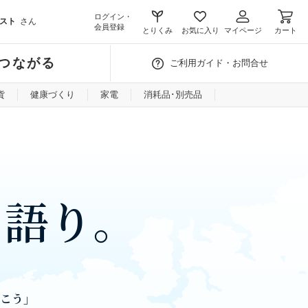
ログイン・
スト
さん
会員登録
とりくみ
お気に入り
マイページ
カート
つながる
ご利用ガイド・お問合せ
貨
健康づくり
家電
消耗品･別売品
ノ語り。
。
いこう」