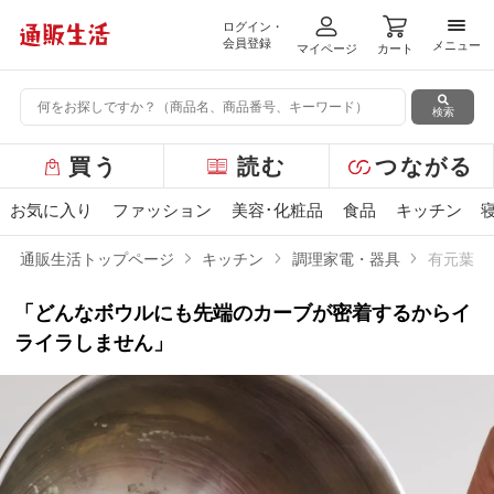
ログイン・
メニ
会員登録
メニュー
マイページ
カート
検索
グ
買う
読む
つながる
ロ
ー
お気に入り
ファッション
美容･化粧品
食品
キッチン
バ
ル
通販生活トップページ
キッチン
調理家電・器具
有元葉子
メ
ニ
「どんなボウルにも先端のカーブが密着するからイ
ュ
ー
ライラしません」