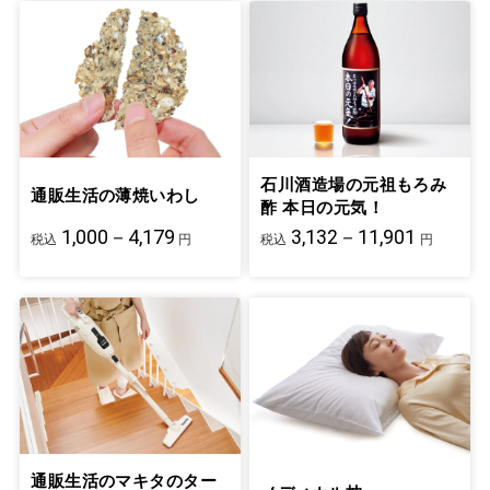
石川酒造場の元祖もろみ
通販生活の薄焼いわし
酢 本日の元気！
1,000－4,179
3,132－11,901
税込
円
税込
円
通販生活のマキタのター