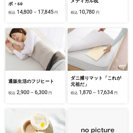
メディカル枕
ボ・60
14,800－17,845
10,780
税込
円
税込
円
ダニ捕りマット「これが
通販生活のフジヒート
元祖だ」
2,900－6,300
1,870－17,634
税込
円
税込
円