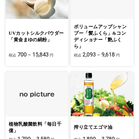
ボリュームアップシャン
UVカットシルクパウダー
プー「髪ふくら」&コン
「黄金まゆの絹粉」
ディショナー「艶ふく
ら」
700－15,843
2,093－9,618
税込
円
税込
円
植物乳酸菌飲料「毎日千
搾り立てエゴマ油
億」
1,790－3,580
1,890－3,780