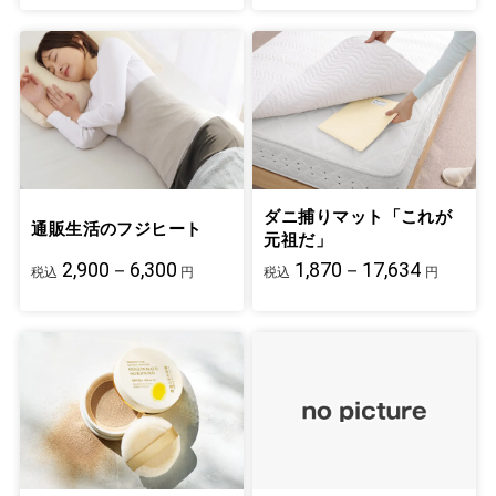
ダニ捕りマット「これが
通販生活のフジヒート
元祖だ」
2,900－6,300
1,870－17,634
税込
円
税込
円