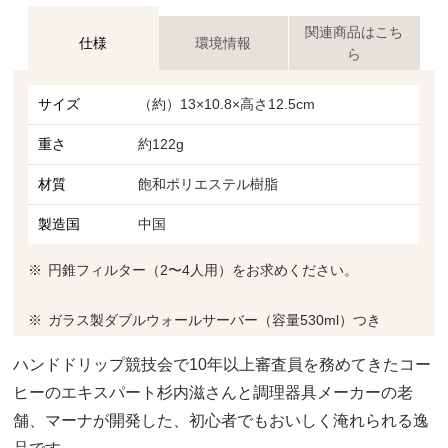
関連商品はこち
仕様
環境情報
ら
サイズ
（約）13×10.8×高さ12.5cm
重さ
約122g
材質
飽和ポリエステル樹脂
製造国
中国
円錐フィルター（2〜4人用）をお求めください。
ガラス製ダブルウォールサーバー（容量530ml）つき
ハンドドリップ競技会で10年以上審査員を務めてきたコー
ヒーのエキスパート杉内滋さんと調理器具メーカーの老
舗、マーナが開発した、初心者でもおいしく淹れられる逸