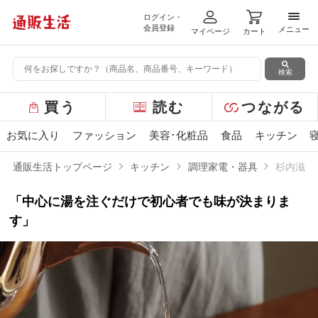
ログイン・
メニ
会員登録
メニュー
マイページ
カート
検索
グ
買う
読む
つながる
ロ
ー
お気に入り
ファッション
美容･化粧品
食品
キッチン
バ
ル
通販生活トップページ
キッチン
調理家電・器具
杉内滋の
メ
ニ
「中心に湯を注ぐだけで初心者でも味が決まりま
ュ
ー
す」