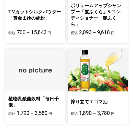
ボリュームアップシャン
UVカットシルクパウダー
プー「髪ふくら」&コン
「黄金まゆの絹粉」
ディショナー「艶ふく
ら」
700－15,843
2,093－9,618
税込
円
税込
円
植物乳酸菌飲料「毎日千
搾り立てエゴマ油
億」
1,790－3,580
1,890－3,780
税込
円
税込
円