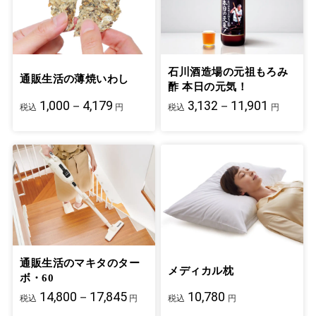
石川酒造場の元祖もろみ
通販生活の薄焼いわし
酢 本日の元気！
1,000－4,179
3,132－11,901
税込
円
税込
円
通販生活のマキタのター
メディカル枕
ボ・60
14,800－17,845
10,780
税込
円
税込
円