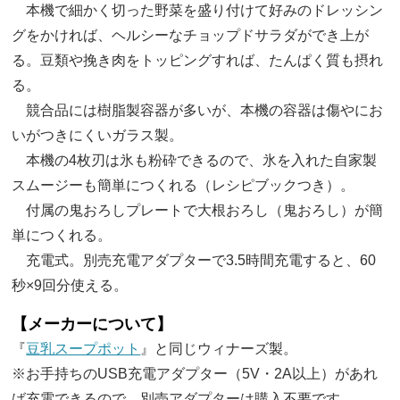
本機で細かく切った野菜を盛り付けて好みのドレッシン
グをかければ、ヘルシーなチョップドサラダができ上が
る。豆類や挽き肉をトッピングすれば、たんぱく質も摂れ
る。
競合品には樹脂製容器が多いが、本機の容器は傷やにお
いがつきにくいガラス製。
本機の4枚刃は氷も粉砕できるので、氷を入れた自家製
スムージーも簡単につくれる（レシピブックつき）。
付属の鬼おろしプレートで大根おろし（鬼おろし）が簡
単につくれる。
充電式。別売充電アダプターで3.5時間充電すると、60
秒×9回分使える。
【メーカーについて】
『
豆乳スープポット
』と同じウィナーズ製。
※お手持ちのUSB充電アダプター（5V・2A以上）があれ
ば充電できるので、別売アダプターは購入不要です。