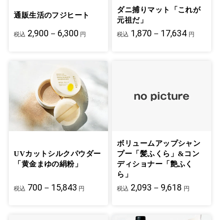
ダニ捕りマット「これが
通販生活のフジヒート
元祖だ」
2,900－6,300
1,870－17,634
税込
円
税込
円
ボリュームアップシャン
UVカットシルクパウダー
プー「髪ふくら」&コン
「黄金まゆの絹粉」
ディショナー「艶ふく
ら」
700－15,843
2,093－9,618
税込
円
税込
円