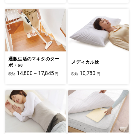
通販生活のマキタのター
メディカル枕
ボ・60
14,800－17,845
10,780
税込
円
税込
円