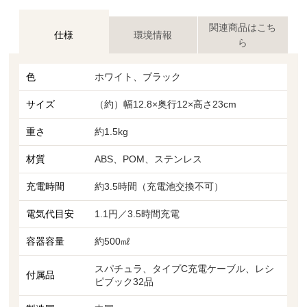
関連商品はこち
仕様
環境情報
ら
色
ホワイト、ブラック
サイズ
（約）幅12.8×奥行12×高さ23cm
重さ
約1.5kg
材質
ABS、POM、ステンレス
充電時間
約3.5時間（充電池交換不可）
電気代目安
1.1円／3.5時間充電
容器容量
約500㎖
スパチュラ、タイプC充電ケーブル、レシ
付属品
ピブック32品