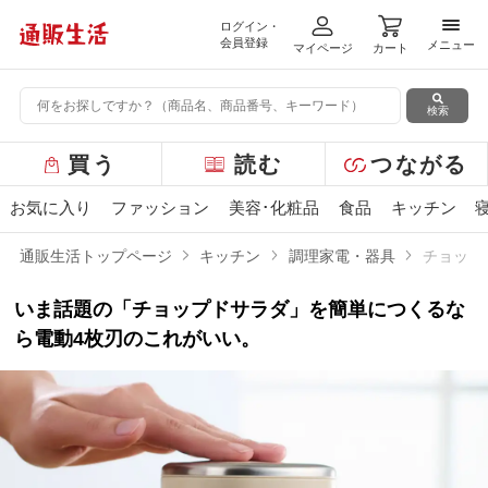
ログイン・
メニ
会員登録
メニュー
マイページ
カート
検索
グ
買う
読む
つながる
ロ
ー
お気に入り
ファッション
美容･化粧品
食品
キッチン
バ
ル
通販生活トップページ
キッチン
調理家電・器具
チョップ
メ
ニ
いま話題の「チョップドサラダ」を簡単につくるな
ュ
ー
ら電動4枚刃のこれがいい。