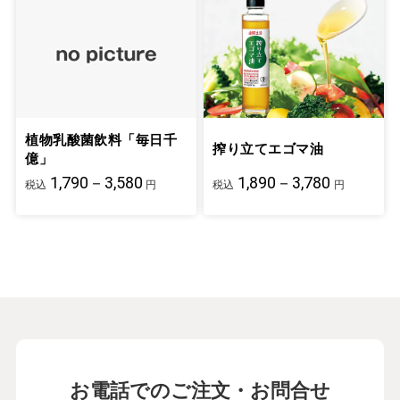
植物乳酸菌飲料「毎日千
搾り立てエゴマ油
億」
1,790－3,580
1,890－3,780
税込
円
税込
円
お電話でのご注文・お問合せ