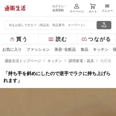
ログイン・
メニ
会員登録
メニュー
マイページ
カート
検索
グ
買う
読む
つながる
ロ
ー
お気に入り
ファッション
美容･化粧品
食品
キッチン
バ
ル
通販生活トップページ
キッチン
調理家電・器具
松田美智
メ
ニ
「持ち手を斜めにしたので逆手でラクに持ち上げら
ュ
ー
れます」