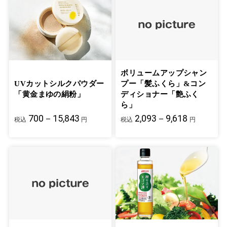
ボリュームアップシャン
UVカットシルクパウダー
プー「髪ふくら」&コン
「黄金まゆの絹粉」
ディショナー「艶ふく
ら」
700－15,843
2,093－9,618
税込
円
税込
円