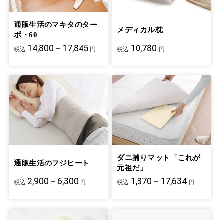
通販生活のマキタのター
メディカル枕
ボ・60
14,800－17,845
10,780
税込
円
税込
円
ダニ捕りマット「これが
通販生活のフジヒート
元祖だ」
2,900－6,300
1,870－17,634
税込
円
税込
円