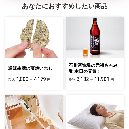
あなたにおすすめしたい商品
石川酒造場の元祖もろみ
通販生活の薄焼いわし
酢 本日の元気！
1,000－4,179
3,132－11,901
税込
円
税込
円