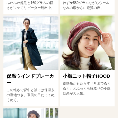
ふわふわ起毛と160グラムの軽
わずか580グラムながらウール
さがウケてリピーター続出中。
なみの暖かさに絶賛の声。
保温ウインドブレーカ
小顔ニット帽子HOOD
ー
蓄熱糸がもたらす「耳までぬく
ぬく」とふっくら縁取りの小顔
この軽さで背中と袖には保温糸
効果が大人気。
の裏地つき。寒風の日だってぬ
くぬく。