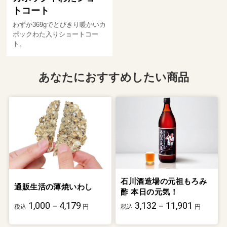
トコート
わずか369gでとびきり暖かいカ
ポックわた入りショートコー
ト。
あなたにおすすめしたい商品
石川酒造場の元祖もろみ
通販生活の薄焼いわし
酢 本日の元気！
1,000－4,179
3,132－11,901
税込
円
税込
円