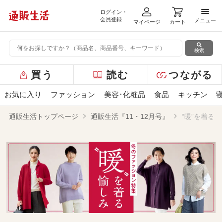
ログイン・
メニ
会員登録
メニュー
マイページ
カート
検索
グ
買う
読む
つながる
ロ
ー
お気に入り
ファッション
美容･化粧品
食品
キッチン
バ
ル
通販生活トップページ
通販生活『11・12月号』
“暖”を着る
メ
ニ
ュ
ー