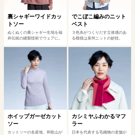
裏シャギーワイドカッ
でこぼこ編みのニット
トソー
ベスト
ぬくぬくの裏シャギー生地を福
３色糸がつくりだす立体感のあ
井伝統の縫製技術でウェアに。
る模様は泉州ニットの妙技。
ホイップガーゼカット
カシミヤふわかるマフ
ソー
ラー
カットソーの名産地、和歌山が
日本を代表する毛織物の老舗が