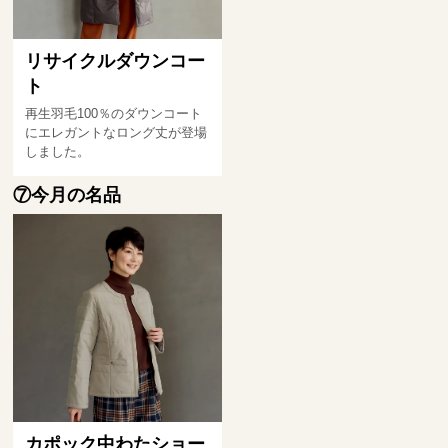
リサイクルダウンコー
ト
再生羽毛100％のダウンコート
にエレガントなロング丈が登場
しました。
⑦今月の名品
カポック中わたショー