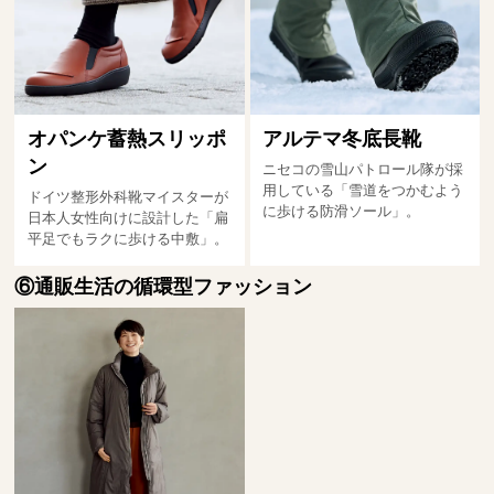
オパンケ蓄熱スリッポ
アルテマ冬底長靴
ン
ニセコの雪山パトロール隊が採
用している「雪道をつかむよう
ドイツ整形外科靴マイスターが
に歩ける防滑ソール」。
日本人女性向けに設計した「扁
平足でもラクに歩ける中敷」。
⑥通販生活の循環型ファッション