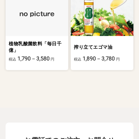
植物乳酸菌飲料「毎日千
搾り立てエゴマ油
億」
1,790－3,580
1,890－3,780
税込
円
税込
円