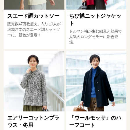
スエード調カットソー
ちび襟ニットジャケッ
ト
販売数47万枚超え。3人に1人が
追加注文のスエード調カットソ
ドルマン袖が生む細見え効果で
ーに、新色が登場！
人気のロングセラーに新色登
場。
エアリーコットンブラ
「ウールモッサ」のハ
ウス・冬用
ーフコート