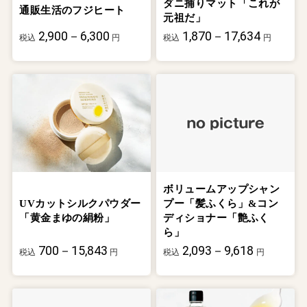
ダニ捕りマット「これが
通販生活のフジヒート
元祖だ」
2,900－6,300
1,870－17,634
税込
円
税込
円
ボリュームアップシャン
UVカットシルクパウダー
プー「髪ふくら」&コン
「黄金まゆの絹粉」
ディショナー「艶ふく
ら」
700－15,843
2,093－9,618
税込
円
税込
円