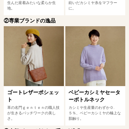
生んだ産着みたいな柔らか生
紡いだカシミヤ糸をマフラー
地。
に。
②専業ブランドの逸品
ゴートレザーポシェッ
ベビーカシミヤセータ
ト
ーボトルネック
革の名門ｇｅｎｔｅｎの職人技
カシミヤ生産量のわずか０.
が生きるパッチワークの美し
５％、ベビーカシミヤの極上な
さ。
肌触り。