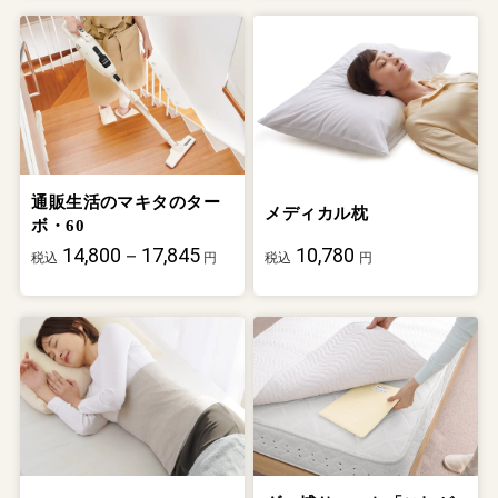
通販生活のマキタのター
メディカル枕
ボ・60
14,800－17,845
10,780
税込
円
税込
円