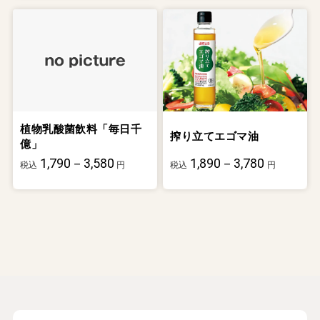
植物乳酸菌飲料「毎日千
搾り立てエゴマ油
億」
1,790－3,580
1,890－3,780
税込
円
税込
円