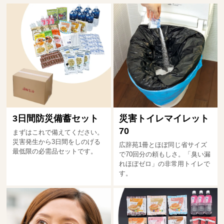
3日間防災備蓄セット
災害トイレマイレット
70
まずはこれで備えてください。
災害発生から3日間をしのげる
広辞苑1冊とほぼ同じ省サイズ
最低限の必需品セットです。
で70回分の頼もしさ。「臭い漏
れほぼゼロ」の非常用トイレで
す。