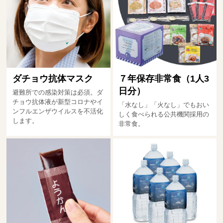
ダチョウ抗体マスク
７年保存非常食（1人3
日分）
避難所での感染対策は必須。ダ
チョウ抗体液が新型コロナやイ
「水なし」「火なし」でもおい
ンフルエンザウイルスを不活化
しく食べられる公共機関採用の
します。
非常食。