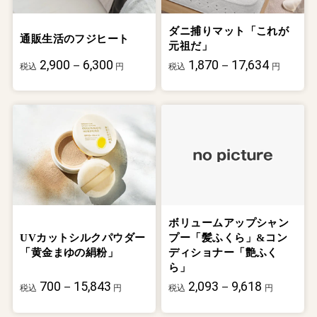
ダニ捕りマット「これが
通販生活のフジヒート
元祖だ」
2,900－6,300
1,870－17,634
税込
円
税込
円
ボリュームアップシャン
UVカットシルクパウダー
プー「髪ふくら」&コン
「黄金まゆの絹粉」
ディショナー「艶ふく
ら」
700－15,843
2,093－9,618
税込
円
税込
円