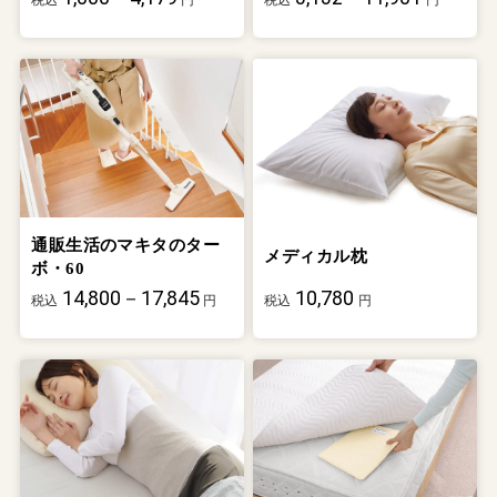
通販生活のマキタのター
メディカル枕
ボ・60
14,800－17,845
10,780
税込
円
税込
円