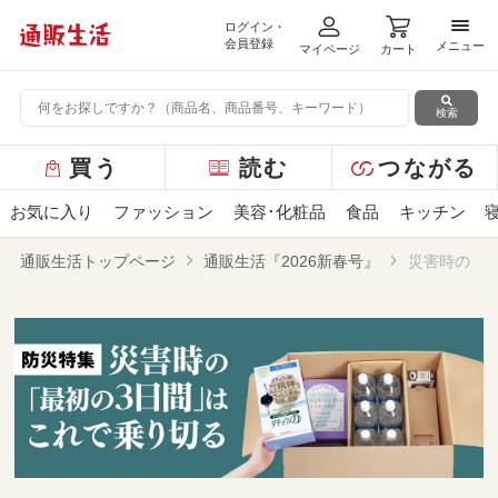
ログイン・
メニ
会員登録
メニュー
マイページ
カート
検索
グ
買う
読む
つながる
ロ
ー
お気に入り
ファッション
美容･化粧品
食品
キッチン
バ
ル
通販生活トップページ
通販生活『2026新春号』
災害時の「
メ
ニ
ュ
ー