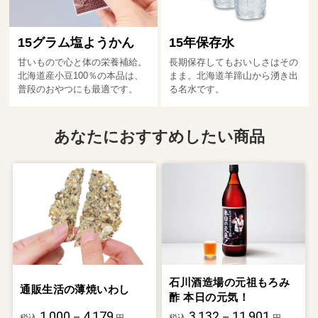
15グラム塩ようかん
15年保存水
甘いもので心と体の栄養補給。
長期保存してもおいしさはその
北海道産小豆100％の本品は、
まま。北海道羊蹄山から湧き出
普段のおやつにも最適です。
る名水です。
あなたにおすすめしたい商品
石川酒造場の元祖もろみ
通販生活の薄焼いわし
酢 本日の元気！
1,000－4,179
3,132－11,901
税込
円
税込
円