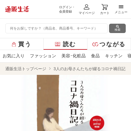
ログイン・
メニ
会員登録
メニュー
マイページ
カート
検索
グ
買う
読む
つながる
ロ
ー
お気に入り
ファッション
美容･化粧品
食品
キッチン
バ
ル
通販生活トップページ
3人のお母さんたちが綴るコロナ禍日記。
メ
ニ
ュ
ー