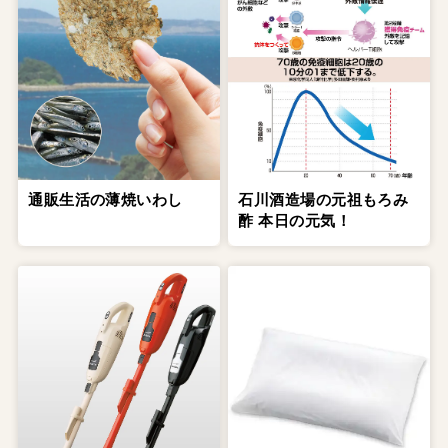
通販生活の薄焼いわし
石川酒造場の元祖もろみ
酢 本日の元気！