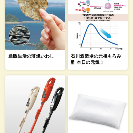
通販生活の薄焼いわし
石川酒造場の元祖もろみ
酢 本日の元気！