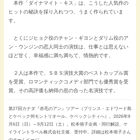
本作「ダイナマイト・キス」は、こうした人気作の
ヒットの秘訣を採り入れつつ、うまく作られていま
す。
とくにジヒョク役のチャン・ギヨンとダリム役のア
ン・ウンジンの恋人同士の演技は、仕事とは思えない
ほど甘く、幸福感に満ち満ちて、情熱的です。
２人は本作で、ＳＢＳ演技大賞のベストカップル賞
を受賞、ロマンティックコメディ部門でも優秀賞を受
賞。その高評価も納得の息の合った名演技です。
第27回カナダ『赤毛のアン』ツアー（プリンス・エドワード島
とケベック州モントリオール、ケベックシティへ）。2026年9
月6日（日）～9月12日（土）。松本侑子企画・同行解説、ケ
イライントラベル株式会社主催、受付中。詳細は松本侑子さん
のホームページ。