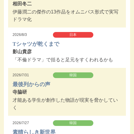
相田冬二
伊藤潤二の傑作の13作品をオムニバス形式で実写
ドラマ化
2026/8/3
日本
Tシャツが乾くまで
影山貴彦
「不倫ドラマ」で括ると足元をすくわれるかも
2026/7/31
韓国
最後列からの声
寺脇研
才能ある学生が創作した物語が現実を脅かしてい
く
2026/7/27
韓国
素晴らしき新世界