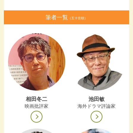
筆者一覧
（五十音順）
相田冬二
池田敏
映画批評家
海外ドラマ評論家