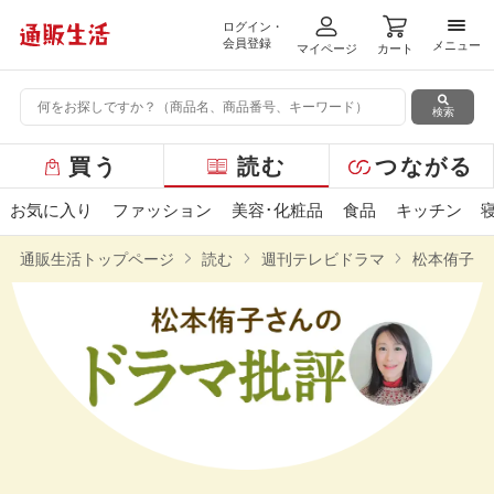
ログイン・
メニ
会員登録
メニュー
マイページ
カート
検索
グ
買う
読む
つながる
ロ
ー
お気に入り
ファッション
美容･化粧品
食品
キッチン
バ
ル
通販生活トップページ
読む
週刊テレビドラマ
松本侑子さ
メ
ニ
ュ
ー