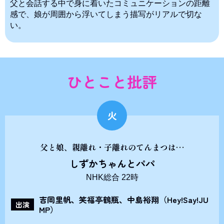
父と会話する中で身に着いたコミュニケーションの距離
感で、娘が周囲から浮いてしまう描写がリアルで切な
い。
ひとこと批評
火
父と娘、親離れ・子離れのてんまつは…
しずかちゃんとパパ
NHK総合 22時
吉岡里帆、笑福亭鶴瓶、中島裕翔（Hey!Say!JU
出演
MP）