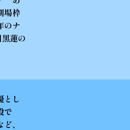
劇場枠
年のナ
目黒蓮の
優とし
役で
など、