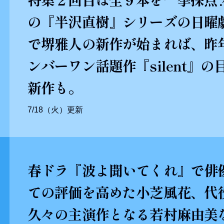
の『半沢直樹』シリーズの日曜
で堺雅人の新作が始まれば、昨
ンバーワン話題作『silent』の
新作も。
7/18（火）更新
春ドラ『波よ聞いてくれ』で俳
ての評価を高めた小芝風花、代
久々の主演作となる若村麻由美