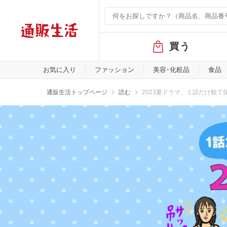
グ
買う
ロ
ー
バ
お気に入り
ファッション
美容･化粧品
食品
ル
メ
通販生活トップページ
読む
2023夏ドラマ、１話だけ観て
ニ
ュ
ー