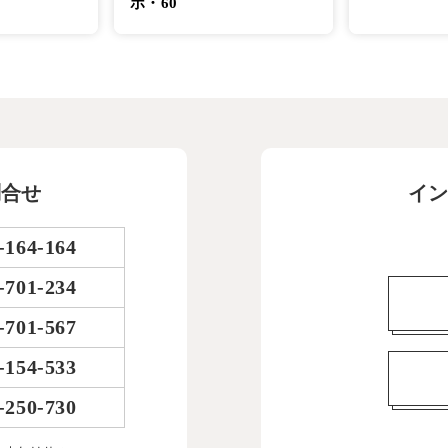
ボ・60
問合せ
イン
-164-164
-701-234
-701-567
-154-533
-250-730