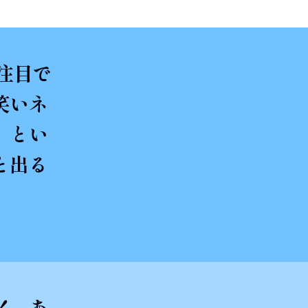
注目で
笑いネ
」とい
と出る
！ あ