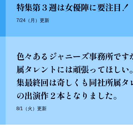
特集第３週は女優陣に要注目！
7/24（月）更新
色々あるジャニーズ事務所です
属タレントには頑張ってほしい
集最終回は奇しくも同社所属タ
の出演作２本となりました。
8/1（火）更新