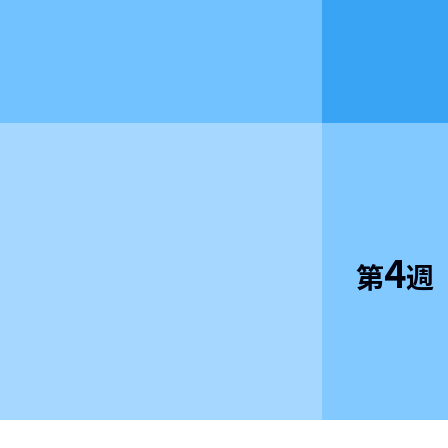
4
第
週