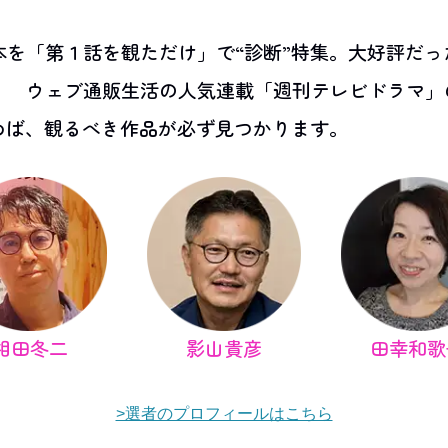
本を「第１話を観ただけ」で“診断”特集。大好評だ
！ ウェブ通販生活の人気連載「週刊テレビドラマ」
読めば、観るべき作品が必ず見つかります。
相田冬二
影山貴彦
田幸和歌
>選者のプロフィールはこちら