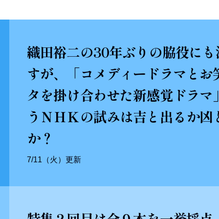
織田裕二の30年ぶりの脇役にも
すが、「コメディードラマとお
タを掛け合わせた新感覚ドラマ
うＮＨＫの試みは吉と出るか凶
か？
7/11（火）更新
特集２回目は全９本を一挙採点