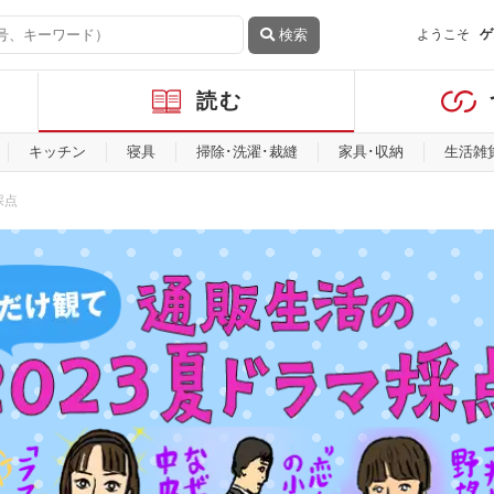
検索
ようこそ
ゲ
読む
キッチン
寝具
掃除･洗濯･裁縫
家具･収納
生活雑
採点