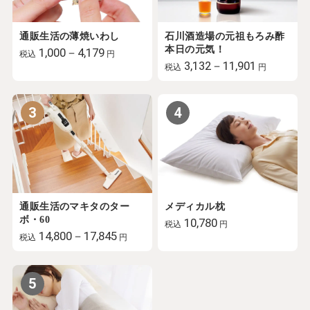
通販生活の薄焼いわし
石川酒造場の元祖もろみ酢
本日の元気！
1,000－4,179
税込
円
3,132－11,901
税込
円
3
4
通販生活のマキタのター
メディカル枕
ボ・60
10,780
税込
円
14,800－17,845
税込
円
5