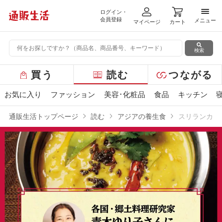
ログイン・
メニ
会員登録
メニュー
マイページ
カート
検索
グ
買う
読む
つながる
ロ
ー
お気に入り
ファッション
美容･化粧品
食品
キッチン
バ
ル
通販生活トップページ
読む
アジアの養生食
スリランカ・
メ
ニ
ュ
ー