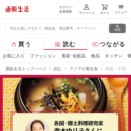
ログイン・
メニ
会員登録
メニュー
マイページ
カート
検索
グ
買う
読む
つながる
ロ
ー
お気に入り
ファッション
美容･化粧品
食品
キッチン
バ
ル
通販生活トップページ
読む
アジアの養生食
韓国・中国 
メ
ニ
ュ
ー