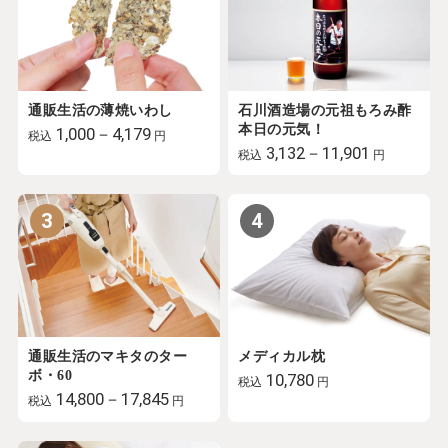
通販生活の薄焼いわし
石川酒造場の元祖もろみ酢
本日の元気！
1,000－4,179
税込
円
3,132－11,901
税込
円
3
4
通販生活のマキタのター
メディカル枕
ボ・60
10,780
税込
円
14,800－17,845
税込
円