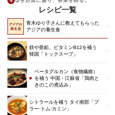
③をお皿に盛り、香菜を飾る。
レシピ一覧
青木ゆり子さんに教えてもらった
アジアの養生食
鉄や亜鉛、ビタミンB12を補う
韓国「トックスープ」
ベータグルカン（食物繊維）
を補う 中国・江蘇省「鶏肉と
きのこの煮込み」
シトラールを補う タイ南部「プ
ラー·トム·カミン」