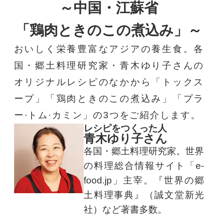
～中国・江蘇省
「鶏肉ときのこの煮込み」～
おいしく栄養豊富なアジアの養生食。各
国・郷土料理研究家・青木ゆり子さんの
オリジナルレシピのなかから「トックス
ープ」「鶏肉ときのこの煮込み」「プラ
ー·トム·カミン」の3つをご紹介します。
レシピをつくった人
青木ゆり子さん
各国・郷土料理研究家。世界
の料理総合情報サイト「e-
food.jp」主宰。『世界の郷
土料理事典』（誠文堂新光
社）など著書多数。