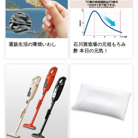
通販生活の薄焼いわし
石川酒造場の元祖もろみ
酢 本日の元気！