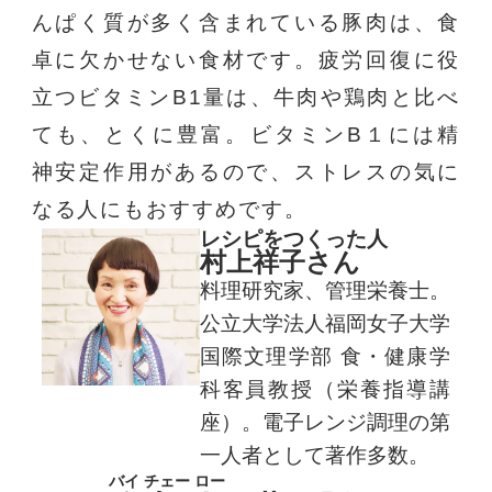
んぱく質が多く含まれている豚肉は、食
卓に欠かせない食材です。疲労回復に役
立つビタミンB1量は、牛肉や鶏肉と比べ
ても、とくに豊富。ビタミンB１には精
神安定作用があるので、ストレスの気に
なる人にもおすすめです。
レシピをつくった人
村上祥子さん
料理研究家、管理栄養士。
公立大学法人福岡女子大学
国際文理学部 食・健康学
科客員教授（栄養指導講
座）。電子レンジ調理の第
一人者として著作多数。
バイ チェー ロー