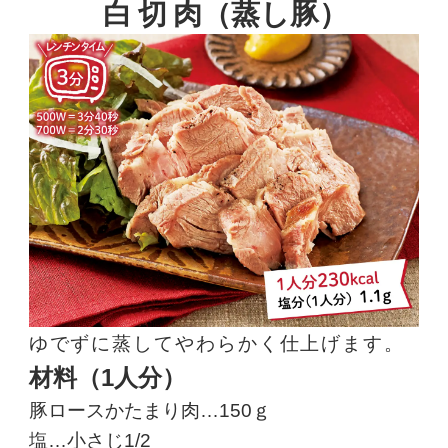
白切肉
（蒸し豚）
ゆでずに蒸してやわらかく仕上げます。
材料（1人分）
豚ロースかたまり肉…150ｇ
塩…小さじ1/2