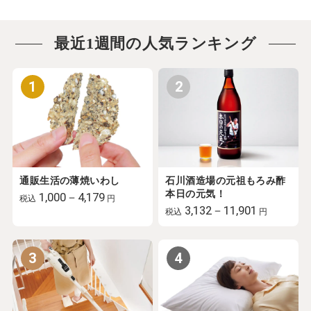
最近1週間の人気ランキング
1
2
通販生活の薄焼いわし
石川酒造場の元祖もろみ酢
本日の元気！
1,000－4,179
税込
円
3,132－11,901
税込
円
3
4