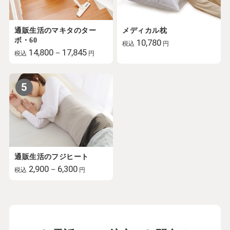
通販生活のマキタのター
メディカル枕
ボ・60
10,780
税込
円
14,800－17,845
税込
円
5
通販生活のフジヒート
2,900－6,300
税込
円