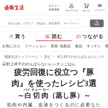
ログイン・
メニ
会員登録
メニュー
マイページ
カート
検索
グ
買う
読む
つながる
ロ
ー
お気に入り
ファッション
美容･化粧品
食品
キッチン
バ
ル
通販生活トップページ
読む
村上祥子のがんばらないレンチン
メ
ニ
ュ
疲労回復に役立つ『豚
ー
肉』を使った
レシピ3選
バイ チェー ロー
～
白切肉
（蒸し豚）～
筋肉や内臓、血液をつくるのに必要なた