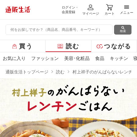
ログイン・
メニ
会員登録
メニュー
マイページ
カート
検索
グ
買う
読む
つながる
ロ
ー
お気に入り
ファッション
美容･化粧品
食品
キッチン
バ
ル
通販生活トップページ
読む
村上祥子のがんばらないレンチン
メ
ニ
ュ
ー