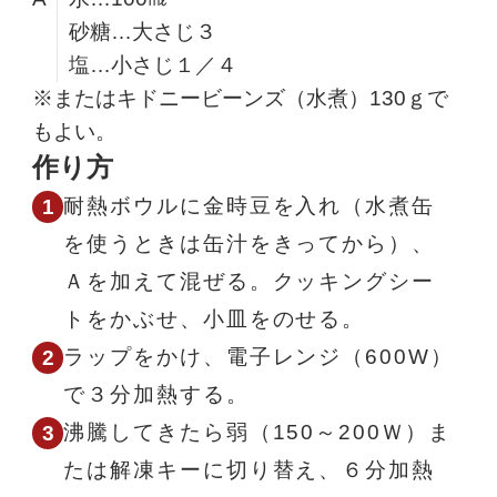
砂糖…大さじ３
塩…小さじ１／４
※またはキドニービーンズ（水煮）130ｇで
もよい。
作り方
耐熱ボウルに金時豆を入れ（水煮缶
を使うときは缶汁をきってから）、
Ａを加えて混ぜる。クッキングシー
トをかぶせ、小皿をのせる。
ラップをかけ、電子レンジ（600W）
で３分加熱する。
沸騰してきたら弱（150～200Ｗ）ま
たは解凍キーに切り替え、６分加熱