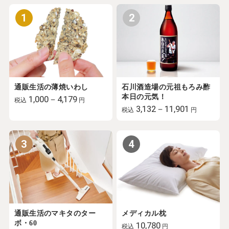
1
2
通販生活の薄焼いわし
石川酒造場の元祖もろみ酢
本日の元気！
1,000－4,179
税込
円
3,132－11,901
税込
円
3
4
通販生活のマキタのター
メディカル枕
ボ・60
10,780
税込
円