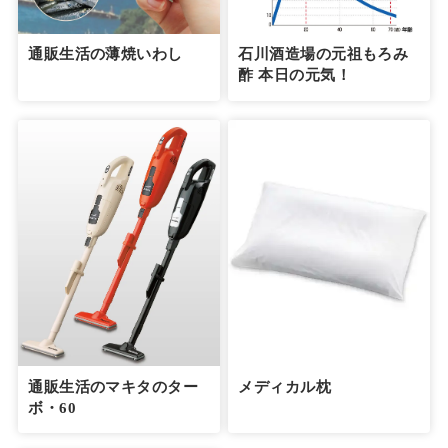
通販生活の薄焼いわし
石川酒造場の元祖もろみ
酢 本日の元気！
通販生活のマキタのター
メディカル枕
ボ・60