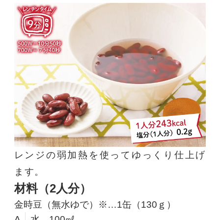
レンジの弱加熱を使ってゆっくり仕上げ
ます。
材料（2人分）
金時豆（無水ゆで）※…1缶（130ｇ）
A
水…100㎖