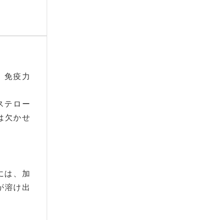
、免疫力
ステロー
は欠かせ
には、加
が溶け出