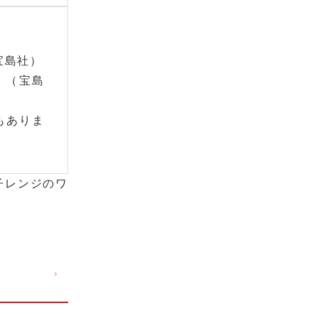
宝島社）
』（宝島
もありま
子レンジのワ