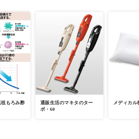
元祖もろみ酢
通販生活のマキタのター
メディカル
ボ・60