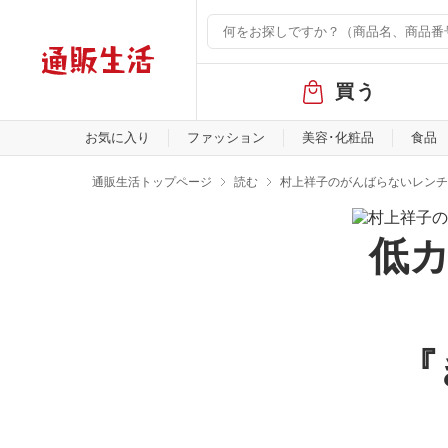
グ
買う
ロ
ー
バ
お気に入り
ファッション
美容･化粧品
食品
ル
メ
通販生活トップページ
読む
村上祥子のがんばらないレンチ
ニ
ュ
ー
低
『