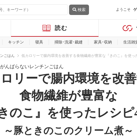
検索
ようこそ
ゲ
読む
キッチン
寝具
掃除･洗濯･裁縫
家具･収納
生活雑
ンごはん
低カロリーで腸内環境を改善する食物繊維が豊富な『きのこ』を使っ
カロリーで腸内環境を改善
食物繊維が豊富な
きのこ』を使ったレシピ
～豚ときのこのクリーム煮～