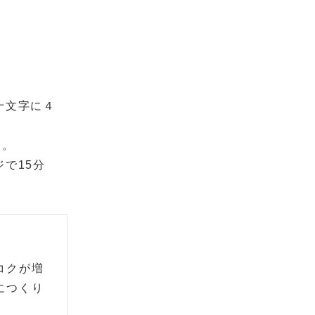
十文字に４
る。
で15分
コクが増
につくり