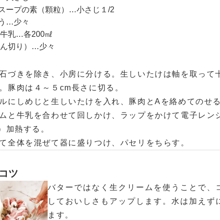
スープの素（顆粒）…小さじ１/2
う…少々
牛乳…各200㎖
ん切り）…少々
石づきを除き、小房に分ける。生しいたけは軸を取って
。豚肉は４～５cm長さに切る。
ルにしめじと生しいたけを入れ、豚肉とAを絡めてのせ
ムと牛乳を合わせて回しかけ、ラップをかけて電子レンジ
Ｗ）加熱する。
て全体を混ぜて器に盛りつけ、パセリをちらす。
コツ
バターではなく生クリームを使うことで、
しておいしさもアップします。水は加えず
ます。