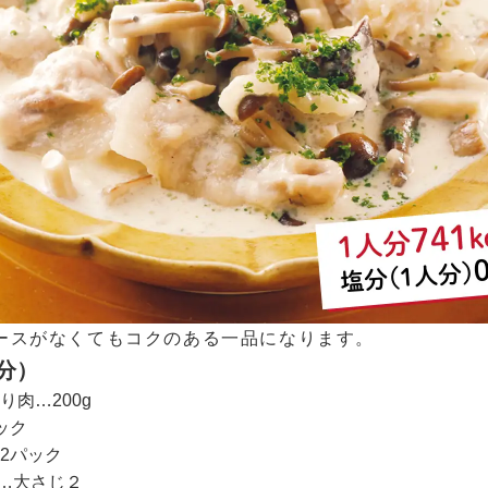
ースがなくてもコクのある一品になります。
分）
り肉…200g
ック
2パック
…大さじ２