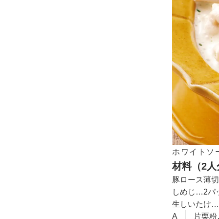
ホワイトソ
材料（2人
豚ロース薄切
しめじ…2パ
生しいたけ…
A
片栗粉