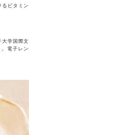
けるビタミン
。
子大学国際文
）。電子レン