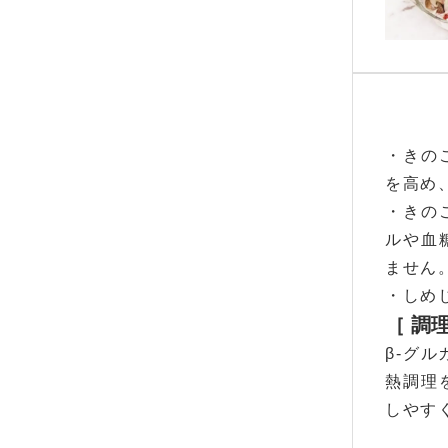
・きの
を高め
・きの
ルや血
ません
・しめ
［ 調
β-グ
熱調理
しやす