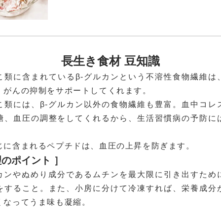
長生き食材 豆知識
こ類に含まれているβ-グルカンという不溶性食物繊維は
、がんの抑制をサポートしてくれます。
こ類には、β-グルカン以外の食物繊維も豊富。血中コレ
糖、血圧の調整をしてくれるから、生活習慣病の予防に
。
じに含まれるペプチドは、血圧の上昇を防ぎます。
理のポイント ］
ルカンやぬめり成分であるムチンを最大限に引き出すため
をすること。また、小房に分けて冷凍すれば、栄養成分
くなってうま味も凝縮。