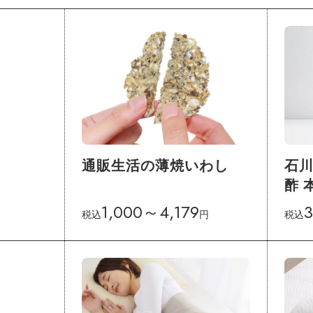
通販生活の薄焼いわし
石
酢 
1,000～4,179
3
税込
円
税込