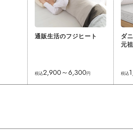
通販生活のフジヒート
ダ
元
2,900～6,300
1
税込
円
税込