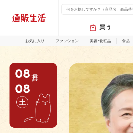
通
販
生
活
グ
買う
ロ
ー
バ
お気に入り
ファッション
美容･化粧品
食品
ル
メ
ニ
ュ
08
ー
08
土