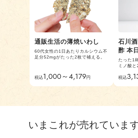
通販生活の薄焼いわし
石川酒
酢 本
60代女性の1日あたりカルシウム不
足分52mgがたった2枚で補える。
たった1杯
ミノ酸と
ぷり摂れ
1,000～4,179
3,1
税込
円
税込
いまこれが売れていま