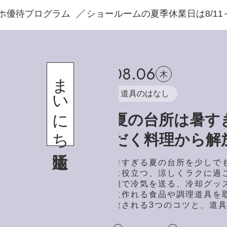
ラム
ショールームの夏季休業日は8/11～8/16
豪
08.06
まいにち通販生活
木
道具のはなし
夏の台所は暑す
だく料理から解
暑すぎる夏の台所を少しで
に役立つ、涼しくラクに過
機で冷気を送る、冷却グッ
に作れる食品や調理道具を
放される3つのコツと、道