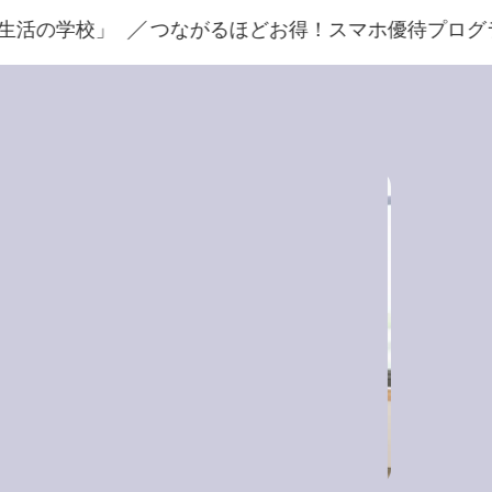
つながるほどお得！スマホ優待プログラム
ショー
08.05
食品のは
【申込
の旨み
申込みは8
が試食。餃
豊かな食感