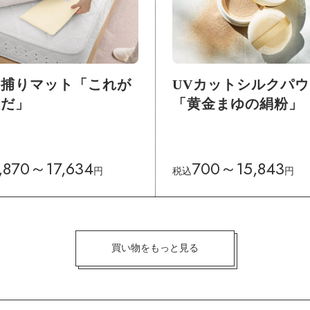
ニ捕りマット「これが
UVカットシルクパ
祖だ」
「黄金まゆの絹粉」
,870～17,634
700～15,843
円
税込
円
買い物をもっと見る