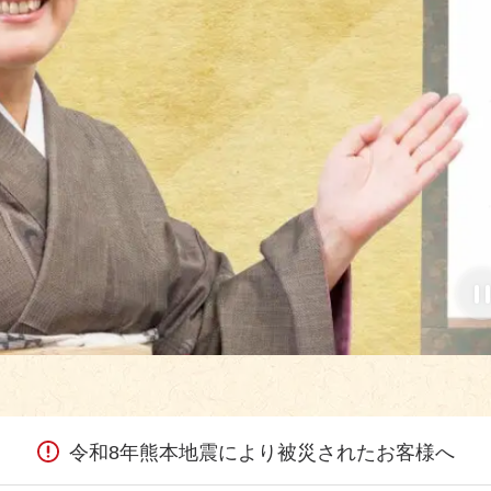
ごろ
0℃
す
でそ
た」
継ぐ
通販
 6
誌。
ごろ
0℃
令和8年熊本地震により被災されたお客様へ