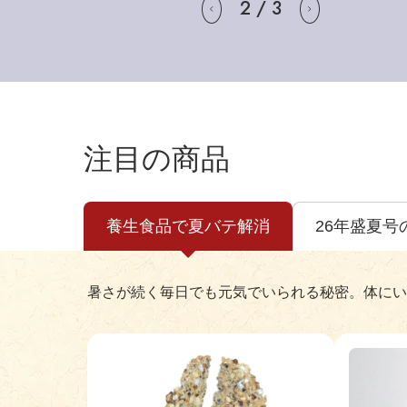
2
/
3
注目の商品
養生食品で夏バテ解消
26年盛夏号
暑さが続く毎日でも元気でいられる秘密。体にい