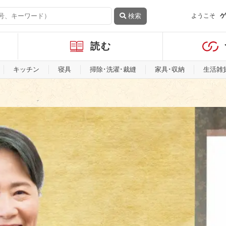
検索
ようこそ
ゲ
読む
キッチン
寝具
掃除･洗濯･裁縫
家具･収納
生活雑