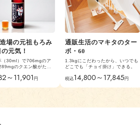
造場の元祖もろみ
通販生活のマキタのター
日の元気！
ボ・60
（30ml）で706mgのア
1.3kgにこだわったから、いつでも
289mgのクエン酸がたっ
どこでも「チョイ掛け」できる。
る。
32～11,901
14,800～17,845
円
税込
円
す