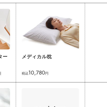
メディカル枕
ター
10,780
円
税込
円