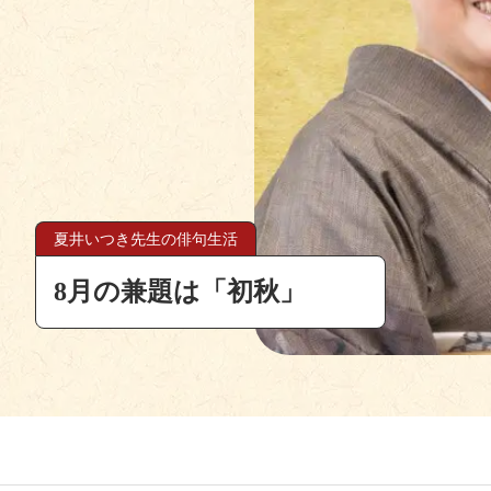
すごろくでポイント
長野産フローズングレープ
室外機遮熱シート
つながるほどお得！
「通販生活」最新カタログ
語り継ぐ親たちの戦争体験
3・11から15年
すぎネコ結果発表
「益軒さん」2026年夏号
すごろくでポイント
長野産フローズングレープ
夏井いつき先生の俳句生活
山登り猫みね子さんの「山めぐりす
大粒シャインマスカットをマイナス6
「冷房は我慢せずに、室外機を遮熱
メルマガ、LINE、アプリのご登録
「人気道具の心臓部、比べてみまし
いま、親や祖父母の戦争体験を語り
「やっぱりやめませんか、原発。」
「◯◯すぎるネコ」写真コンテスト
「通販生活」別冊・食と健康の情報
山登り猫みね子さんの「山めぐりす
大粒シャインマスカットをマイナス6
く」（夏山篇）
で急速冷凍した贅沢デザート
8月の兼題は「初秋」
る」が賢い節電
れぞれ500円分のクーポンを進呈
ほか、酷暑特集や新作商品も掲載
意味はより大きくなっています
生活の学校 特別動画プログラム
月の投稿結果発表！
掲載商品を紹介します
く」（夏山篇）
で急速冷凍した贅沢デザート