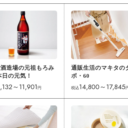
川酒造場の元祖もろみ
通販生活のマキタの
本日の元気！
ボ・60
,132～11,901
14,800～17,845
円
税込