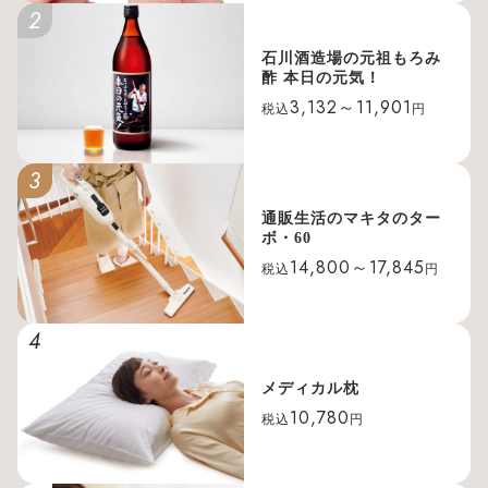
2
石川酒造場の元祖もろみ
酢 本日の元気！
3,132～11,901
税込
円
3
通販生活のマキタのター
ボ・60
14,800～17,845
税込
円
4
メディカル枕
10,780
税込
円