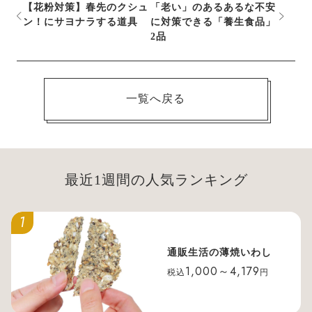
【花粉対策】春先のクシュ
「老い」のあるあるな不安
ン！にサヨナラする道具
に対策できる「養生食品」
2品
一覧へ戻る
最近1週間の人気ランキング
1
通販生活の薄焼いわし
1,000～4,179
税込
円