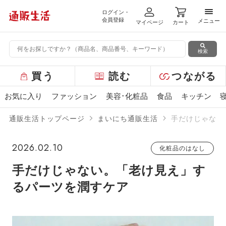
ログイン・
メニ
会員登録
メニュー
マイページ
カート
検索
グ
買う
読む
つながる
ロ
ー
お気に入り
ファッション
美容･化粧品
食品
キッチン
バ
ル
通販生活トップページ
まいにち通販生活
手だけじゃない
メ
ニ
ュ
2026.02.10
化粧品のはなし
ー
手だけじゃない。「老け見え」す
るパーツを潤すケア