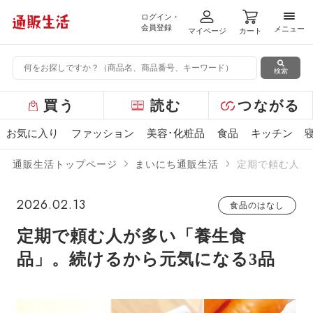
ログイン・
メニ
会員登録
メニュー
マイページ
カート
検索
グ
買う
読む
つながる
ロ
ー
お気に入り
ファッション
美容･化粧品
食品
キッチン
バ
ル
通販生活トップページ
まいにち通販生活
定期で頼む人が
メ
ニ
ュ
2026.02.13
食品のはなし
ー
定期で頼む人が多い「養生食
品」。続けるから元気になる3品