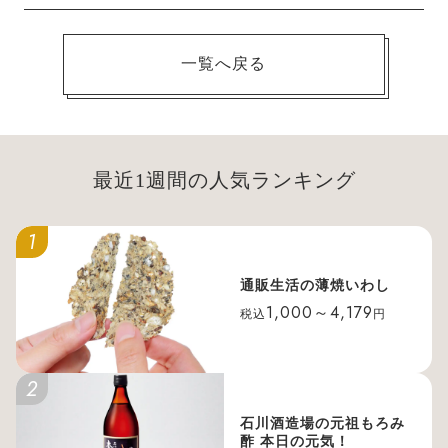
一覧へ戻る
最近1週間の人気ランキング
1
通販生活の薄焼いわし
1,000～4,179
税込
円
2
石川酒造場の元祖もろみ
酢 本日の元気！