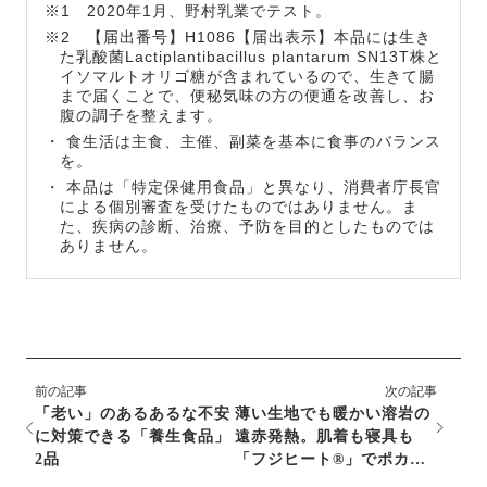
※1 2020年1月、野村乳業でテスト。
※2 【届出番号】H1086【届出表示】本品には生き
た乳酸菌Lactiplantibacillus plantarum SN13T株と
イソマルトオリゴ糖が含まれているので、生きて腸
まで届くことで、便秘気味の方の便通を改善し、お
腹の調子を整えます。
・ 食生活は主食、主催、副菜を基本に食事のバランス
を。
・ 本品は「特定保健用食品」と異なり、消費者庁長官
による個別審査を受けたものではありません。ま
た、疾病の診断、治療、予防を目的としたものでは
ありません。
前の記事
次の記事
「老い」のあるあるな不安
薄い生地でも暖かい溶岩の
に対策できる「養生食品」
遠赤発熱。肌着も寝具も
2品
「フジヒート®」でポカポ
カ