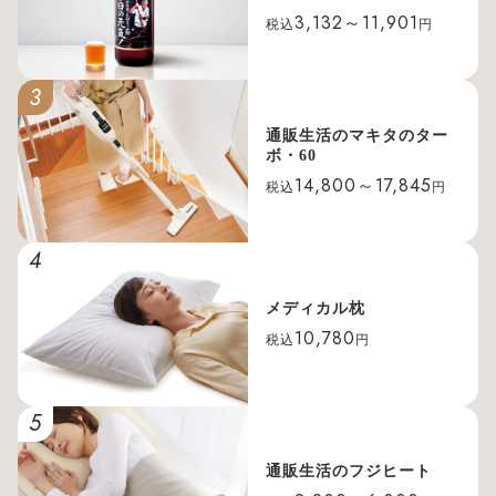
3,132～11,901
税込
円
3
通販生活のマキタのター
ボ・60
14,800～17,845
税込
円
4
メディカル枕
10,780
税込
円
5
通販生活のフジヒート