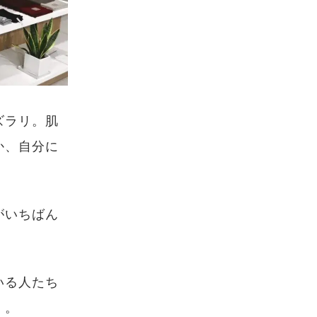
ズラリ。肌
か、自分に
がいちばん
いる人たち
」。