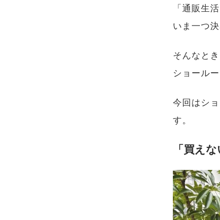
「通販生活
いま一つ決
そんなとき
ショールー
今回はショ
す。
「買えな