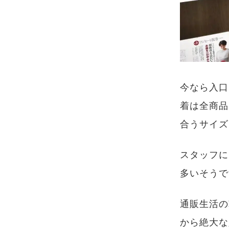
今なら入口
着は全商品
合うサイズ
スタッフに
多いそうで
通販生活の
から絶大な