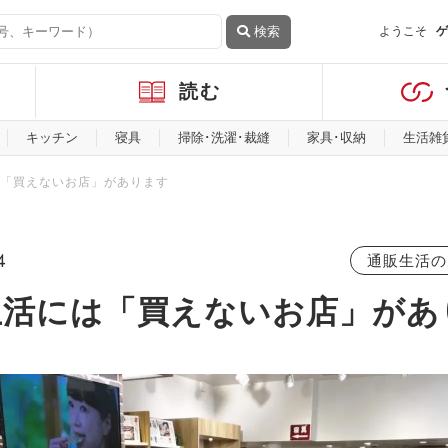
検索
ようこそ
ゲ
読む
キッチン
寝具
掃除･洗濯･裁縫
家具･収納
生活雑
「買えないお店」があります
4
通販生活の
生活には「買えないお店」があ