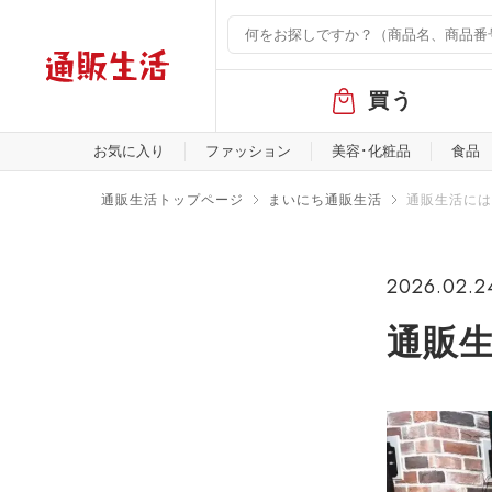
グ
買う
ロ
ー
バ
お気に入り
ファッション
美容･化粧品
食品
ル
メ
通販生活トップページ
まいにち通販生活
通販生活には
ニ
ュ
ー
2026.02.2
通販