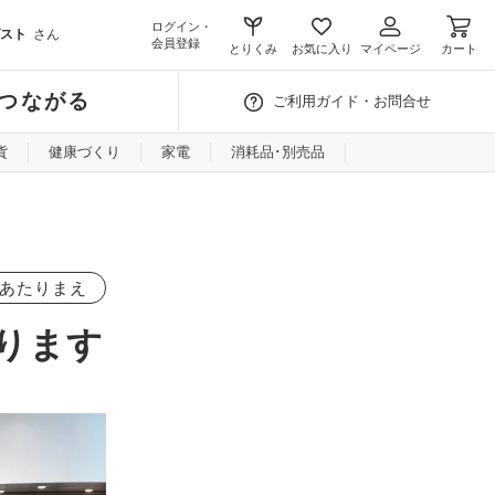
ログイン・
スト
さん
会員登録
とりくみ
お気に入り
マイページ
カート
つながる
ご利用ガイド・お問合せ
貨
健康づくり
家電
消耗品･別売品
あたりまえ
ります