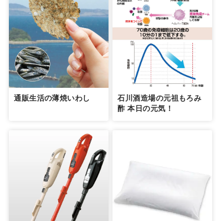
通販生活の薄焼いわし
石川酒造場の元祖もろみ
酢 本日の元気！