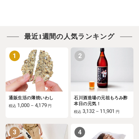
最近1週間の人気ランキング
1
2
通販生活の薄焼いわし
石川酒造場の元祖もろみ酢
本日の元気！
1,000－4,179
税込
円
3,132－11,901
税込
円
3
4