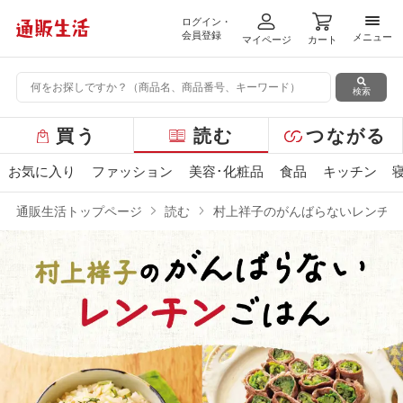
ログイン・
メニ
会員登録
メニュー
マイページ
カート
検索
グ
買う
読む
つながる
ロ
ー
お気に入り
ファッション
美容･化粧品
食品
キッチン
バ
ル
通販生活トップページ
読む
村上祥子のがんばらないレンチン
メ
ニ
ュ
ー