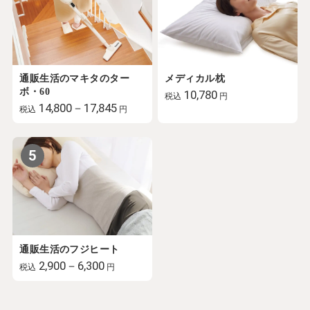
通販生活のマキタのター
メディカル枕
ボ・60
10,780
税込
円
14,800－17,845
税込
円
5
通販生活のフジヒート
2,900－6,300
税込
円