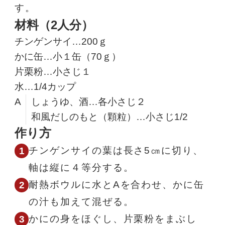
す。
材料（2人分）
チンゲンサイ…200ｇ
かに缶…小１缶（70ｇ）
片栗粉…小さじ１
水…1/4カップ
A
しょうゆ、酒…各小さじ２
和風だしのもと（顆粒）…小さじ1/2
作り方
チンゲンサイの葉は長さ5㎝に切り、
軸は縦に４等分する。
耐熱ボウルに水とAを合わせ、かに缶
の汁も加えて混ぜる。
かにの身をほぐし、片栗粉をまぶし