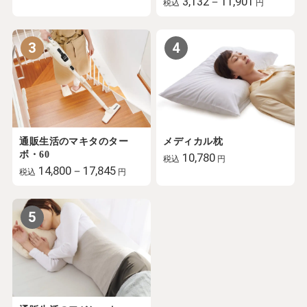
3,132－11,901
税込
円
3
4
通販生活のマキタのター
メディカル枕
ボ・60
10,780
税込
円
14,800－17,845
税込
円
5