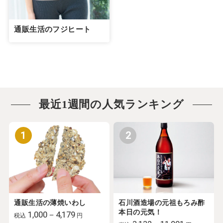
通販生活のフジヒート
最近1週間の人気ランキング
1
2
通販生活の薄焼いわし
石川酒造場の元祖もろみ酢
本日の元気！
1,000－4,179
税込
円