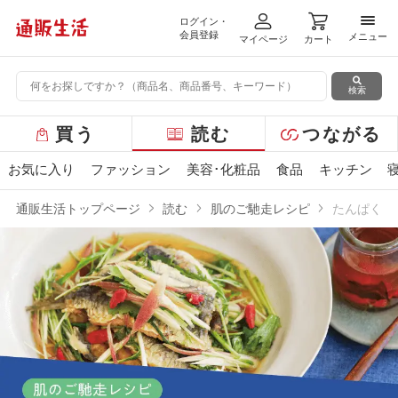
ログイン・
メニ
会員登録
メニュー
マイページ
カート
検索
グ
買う
読む
つながる
ロ
ー
お気に入り
ファッション
美容･化粧品
食品
キッチン
バ
ル
通販生活トップページ
読む
肌のご馳走レシピ
たんぱく質
メ
ニ
ュ
ー