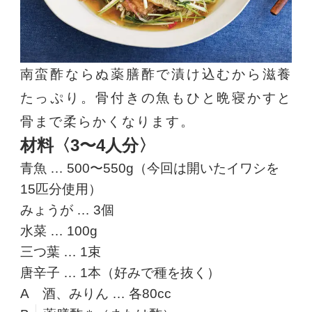
南蛮酢ならぬ薬膳酢で漬け込むから滋養
たっぷり。骨付きの魚もひと晩寝かすと
骨まで柔らかくなります。
材料〈3〜4人分〉
青魚 … 500〜550g（今回は開いたイワシを
15匹分使用）
みょうが … 3個
水菜 … 100g
三つ葉 … 1束
唐辛子 … 1本（好みで種を抜く）
A
酒、みりん … 各80cc