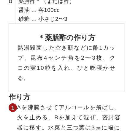
B
薬膳酢＊（または酢）
醤油 … 各100cc
砂糖 … 小さじ2〜3
＊薬膳酢の作り方
熱湯殺菌した空き瓶などに酢1カッ
プ、昆布4センチ角を2〜3枚、ク
コの実10粒を入れ、ひと晩寝かせ
る。
作り方
Aを沸騰させてアルコールを飛ばし、
火を止める。Bを加えて混ぜ、密封容
器に移す。水菜と三つ葉は3㎝に幅に