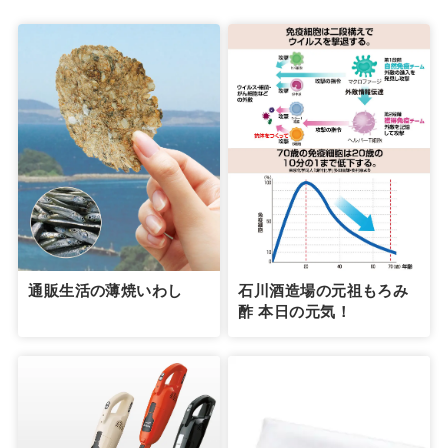
通販生活の薄焼いわし
石川酒造場の元祖もろみ
酢 本日の元気！