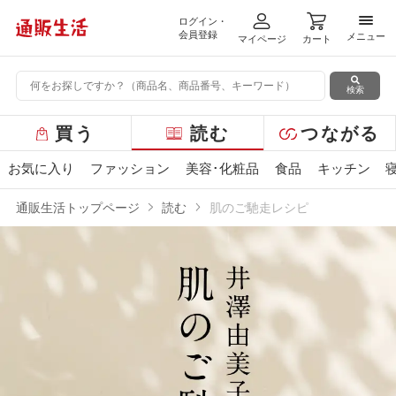
ログイン・
メニ
会員登録
メニュー
マイページ
カート
検索
グ
買う
読む
つながる
ロ
ー
お気に入り
ファッション
美容･化粧品
食品
キッチン
バ
ル
通販生活トップページ
読む
肌のご馳走レシピ
メ
ニ
ュ
ー