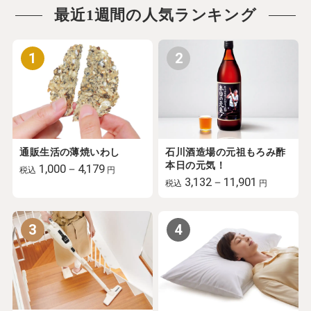
最近1週間の人気ランキング
1
2
通販生活の薄焼いわし
石川酒造場の元祖もろみ酢
本日の元気！
1,000－4,179
税込
円
3,132－11,901
税込
円
3
4