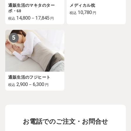
通販生活のマキタのター
メディカル枕
ボ・60
10,780
税込
円
14,800－17,845
税込
円
5
通販生活のフジヒート
2,900－6,300
税込
円
お電話でのご注文・お問合せ