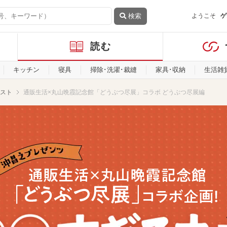
検索
ようこそ
ゲ
読む
キッチン
寝具
掃除･洗濯･裁縫
家具･収納
生活雑
スト
通販生活×丸山晩霞記念館「どうぶつ尽展」コラボ どうぶつ尽展編