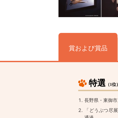
賞および賞品
特選
（1位
長野県・東御市
「どうぶつ尽展
通過