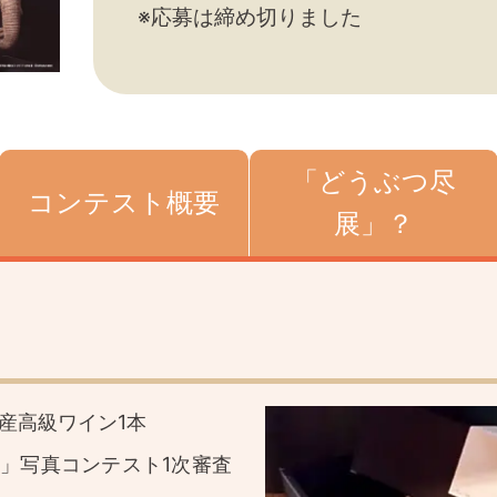
※応募は締め切りました
「どうぶつ尽
コンテスト概要
展」？
）
産高級ワイン1本
」写真コンテスト1次審査