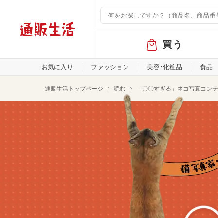
グ
買う
ロ
ー
バ
お気に入り
ファッション
美容･化粧品
食品
ル
メ
通販生活トップページ
読む
「〇〇すぎる」ネコ写真コンテ
ニ
ュ
ー