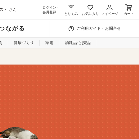
ログイン・
スト
さん
会員登録
とりくみ
お気に入り
マイページ
カート
つながる
ご利用ガイド・お問合せ
貨
健康づくり
家電
消耗品･別売品