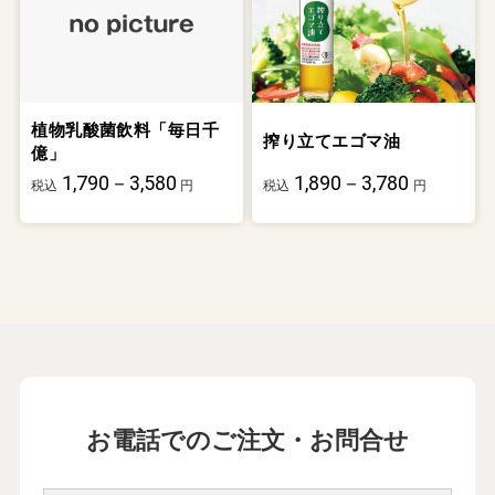
植物乳酸菌飲料「毎日千
搾り立てエゴマ油
億」
1,790－3,580
1,890－3,780
税込
円
税込
円
お電話でのご注文・お問合せ