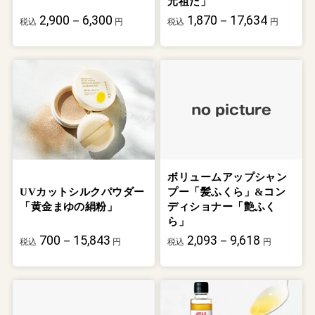
元祖だ」
2,900－6,300
1,870－17,634
税込
円
税込
円
ボリュームアップシャン
UVカットシルクパウダー
プー「髪ふくら」&コン
「黄金まゆの絹粉」
ディショナー「艶ふく
ら」
700－15,843
2,093－9,618
税込
円
税込
円