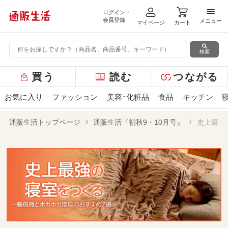
ログイン・
メニ
会員登録
メニュー
マイページ
カート
検索
グ
買う
読む
つながる
ロ
ー
お気に入り
ファッション
美容･化粧品
食品
キッチン
バ
ル
通販生活トップページ
通販生活『初秋9・10月号』
史上最強
メ
ニ
ュ
ー