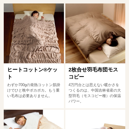
ヒートコットン®ケッ
2枚合せ羽毛布団モス
ト
コビー
わずか700gの発熱コットン肌掛
4万円台とは思えない暖かさを
けでひと晩中ポカポカ。もう重
つくるのは、中国吉林省産の大
い毛布は必要ありません。
型羽毛（モスコビー種）の保温
パワー。