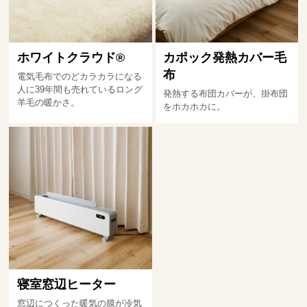
ホワイトクラウド®
カポック発熱カバー毛
布
電気毛布でのどカラカラになる
人に39年間も売れているロング
発熱する布団カバーが、掛布団
羊毛の暖かさ。
をホカホカに。
寝室窓辺ヒーター
窓辺につくった暖気の膜が冷気