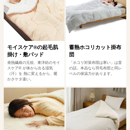
モイスケア®の起毛肌
蓄熱ホコリカット掛布
掛け・敷パッド
団
発熱繊維の元祖、東洋紡のモイ
「ホコリ対策布団は寒い」は昔
スケア® が体から出る湿気
の話。本品なら羽毛布団と同レ
（汗）を 熱に変えるから、暖
ベルの保温力があります。
かさケタ違い。