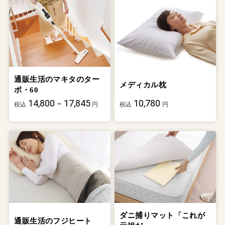
通販生活のマキタのター
メディカル枕
ボ・60
14,800－17,845
10,780
税込
円
税込
円
ダニ捕りマット「これが
通販生活のフジヒート