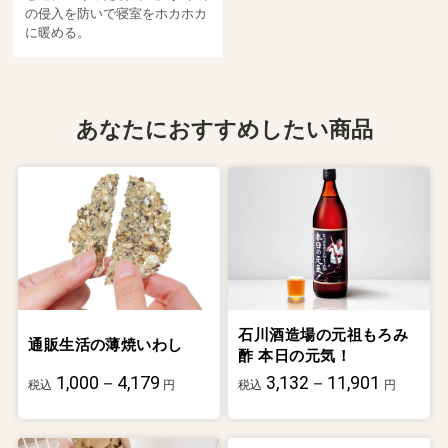
の侵入を防いで寝室をホカホカ
に暖める。
あなたにおすすめしたい商品
石川酒造場の元祖もろみ
通販生活の薄焼いわし
酢 本日の元気！
1,000－4,179
3,132－11,901
税込
円
税込
円