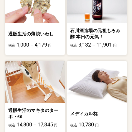
石川酒造場の元祖もろみ
通販生活の薄焼いわし
酢 本日の元気！
1,000－4,179
3,132－11,901
税込
円
税込
円
通販生活のマキタのター
メディカル枕
ボ・60
14,800－17,845
10,780
税込
円
税込
円