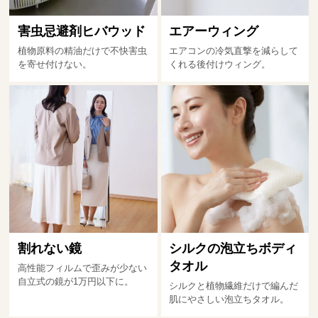
害虫忌避剤ヒバウッド
エアーウィング
植物原料の精油だけで不快害虫
エアコンの冷気直撃を減らして
を寄せ付けない。
くれる後付けウィング。
割れない鏡
シルクの泡立ちボディ
タオル
高性能フィルムで歪みが少ない
自立式の鏡が1万円以下に。
シルクと植物繊維だけで編んだ
肌にやさしい泡立ちタオル。