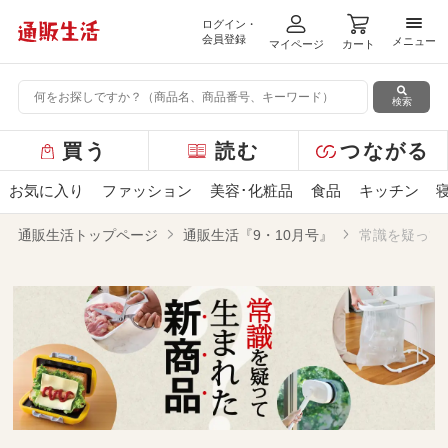
ログイン・
メニ
会員登録
メニュー
マイページ
カート
検索
グ
買う
読む
つながる
ロ
ー
お気に入り
ファッション
美容･化粧品
食品
キッチン
バ
ル
通販生活トップページ
通販生活『9・10月号』
常識を疑って
メ
ニ
ュ
ー