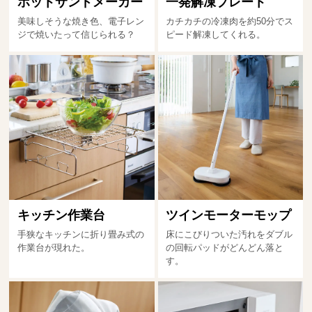
ホットサンドメーカー
一発解凍プレート
美味しそうな焼き色、電子レン
カチカチの冷凍肉を約50分でス
ジで焼いたって信じられる？
ピード解凍してくれる。
キッチン作業台
ツインモーターモップ
手狭なキッチンに折り畳み式の
床にこびりついた汚れをダブル
作業台が現れた。
の回転パッドがどんどん落と
す。