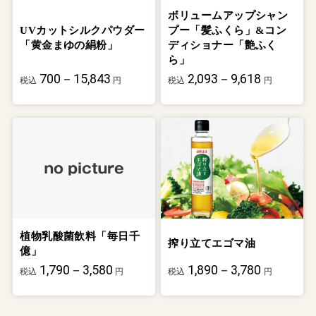
ボリュームアップシャン
UVカットシルクパウダー
プー「髪ふくら」&コン
「黄金まゆの絹粉」
ディショナー「艶ふく
ら」
700－15,843
2,093－9,618
税込
円
税込
円
植物乳酸菌飲料「毎日千
搾り立てエゴマ油
億」
1,790－3,580
1,890－3,780
税込
円
税込
円