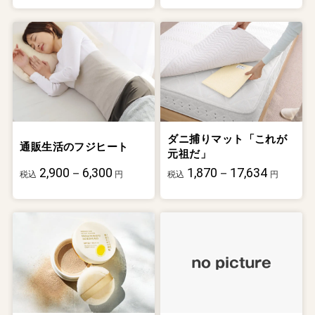
ダニ捕りマット「これが
通販生活のフジヒート
元祖だ」
2,900－6,300
1,870－17,634
税込
円
税込
円