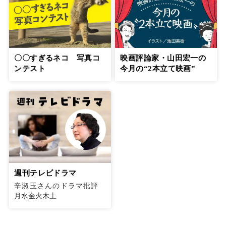
〇〇すぎるネコ 写真コ
映画評論家・山田宏一の
ンテスト
今月の“2本立て映画”
週刊テレビドラマ
辛淑玉さんのドラマ批評
月水金火木土