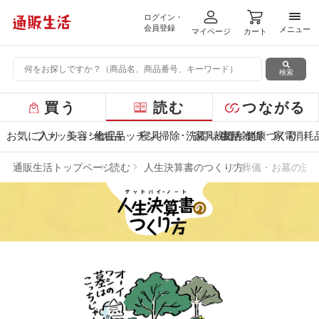
ログイン・
メニ
会員登録
メニュー
マイページ
カート
検索
グ
買う
読む
つながる
ロ
ー
お気に入り
ファッション
美容･化粧品
食品
キッチン
寝具
掃除･洗濯･裁縫
家具･収納
生活雑貨
健康づくり
家電
消耗
バ
ル
通販生活トップページ
読む
人生決算書のつくり方
葬儀・お墓の決
メ
ニ
ュ
ー