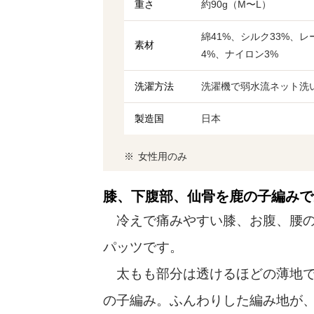
重さ
約90g（М〜L）
綿41%、シルク33%、
素材
4%、ナイロン3%
洗濯方法
洗濯機で弱水流ネット洗
製造国
日本
女性用のみ
膝、下腹部、仙骨を鹿の子編みで
冷えで痛みやすい膝、お腹、腰の
パッツです。
太もも部分は透けるほどの薄地です
の子編み。ふんわりした編み地が