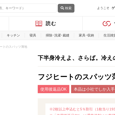
検索
ようこそ
ゲ
読む
キッチン
寝具
掃除･洗濯･裁縫
家具･収納
生活雑
ートのスパッツ薄地
下半身冷えよ、さらば。冷え
フジヒートのスパッツ
使用後返品OK
本品は小社でしか入手
※2枚以上申込むと5％割引（1枚当り19