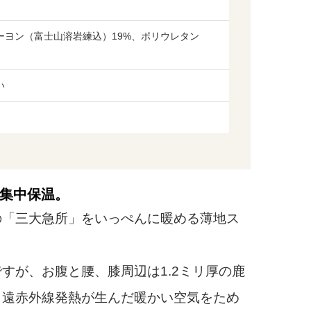
レーヨン（富士山溶岩練込）19%、ポリウレタン
い
集中保温。
「三大急所」をいっぺんに暖める薄地ス
が、お腹と腰、膝周辺は1.2ミリ厚の鹿
、遠赤外線発熱が生んだ暖かい空気をため