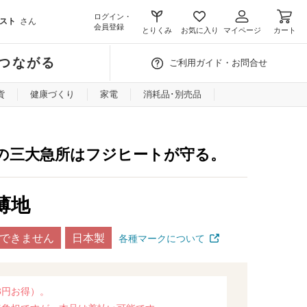
ログイン・
スト
さん
会員登録
とりくみ
お気に入り
マイページ
カート
つながる
ご利用ガイド・お問合せ
貨
健康づくり
家電
消耗品･別売品
の三大急所はフジヒートが守る。
薄地
できません
日本製
各種マークについて
3円お得）。