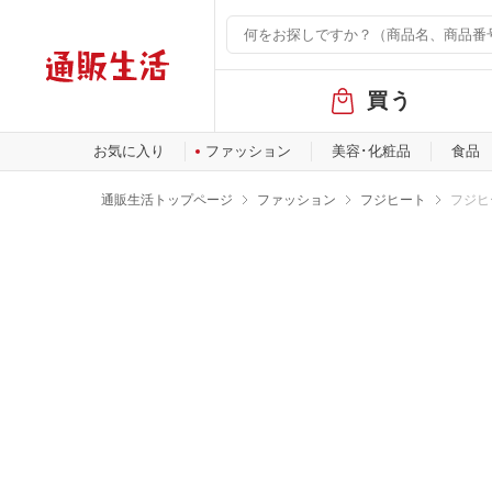
グ
買う
ロ
ー
バ
お気に入り
ファッション
美容･化粧品
食品
ル
メ
通販生活トップページ
ファッション
フジヒート
フジヒ
ニ
ュ
ー