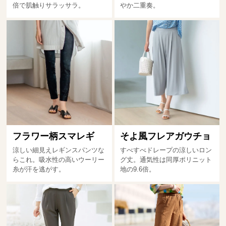
倍で肌触りサラッサラ。
やか二重奏。
フラワー柄スマレギ
そよ風フレアガウチョ
涼しい細見えレギンスパンツな
すべすべドレープの涼しいロン
らこれ。吸水性の高いウーリー
グ丈。通気性は同厚ポリニット
糸が汗を逃がす。
地の9.6倍。