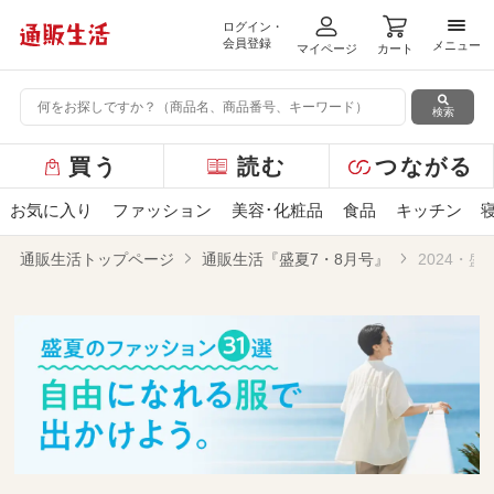
ログイン・
メニ
会員登録
メニュー
マイページ
カート
検索
グ
買う
読む
つながる
ロ
ー
お気に入り
ファッション
美容･化粧品
食品
キッチン
バ
ル
通販生活トップページ
通販生活『盛夏7・8月号』
2024・
メ
ニ
ュ
ー