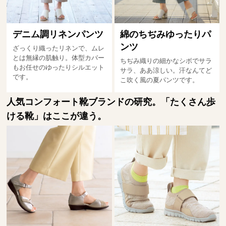
デニム調リネンパンツ
綿のちぢみゆったりパ
ンツ
ざっくり織ったリネンで、ムレ
とは無縁の肌触り。体型カバー
ちぢみ織りの細かなシボでサラ
もお任せのゆったりシルエット
サラ、ああ涼しい。汗なんてど
です。
こ吹く風の夏パンツです。
人気コンフォート靴ブランドの研究。「たくさん歩
ける靴」はここが違う。