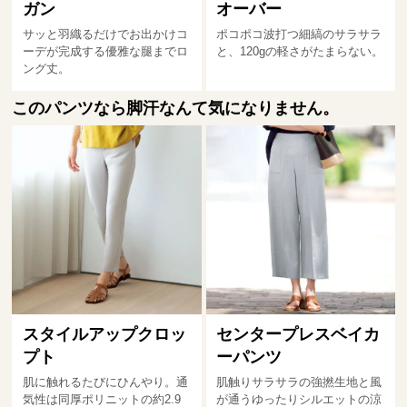
ガン
オーバー
サッと羽織るだけでお出かけコ
ポコポコ波打つ細縞のサラサラ
ーデが完成する優雅な腿までロ
と、120gの軽さがたまらない。
ング丈。
このパンツなら脚汗なんて気になりません。
スタイルアップクロッ
センタープレスベイカ
プト
ーパンツ
肌に触れるたびにひんやり。通
肌触りサラサラの強撚生地と風
気性は同厚ポリニットの約2.9
が通うゆったりシルエットの涼