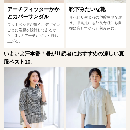
アーチフィッターかか
靴下みたいな靴
とカバーサンダル
リハビリ生まれの伸縮生地が違
う。甲高足にも外反母趾にも自
フットベッドが違う。デザイン
在に合せてそっと包み込む。
ごとに隆起を設計してあるか
ら、3つのアーチがグッと持ち
上がる。
いよいよ汗本番！暑がり読者におすすめの涼しい夏
服ベスト10。