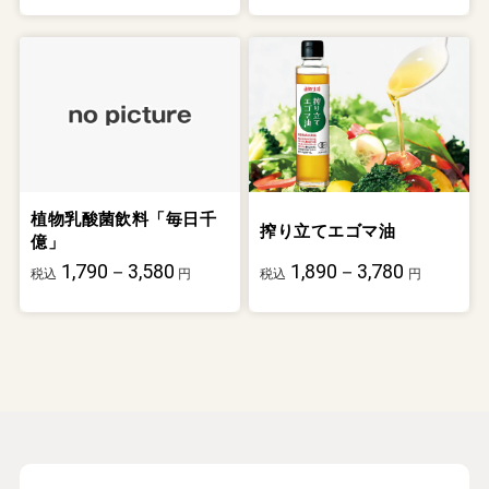
植物乳酸菌飲料「毎日千
搾り立てエゴマ油
億」
1,790－3,580
1,890－3,780
税込
円
税込
円