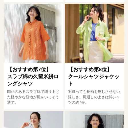
【おすすめ第7位】
【おすすめ第8位】
スラブ綿の久留米絣ロ
クールシャツジャケッ
ングシャツ
ト
凹凸のあるスラブ綿で織り上げ
羽織っても長袖を感じさせない
た軽やかな絣地が風をいっそう
涼しさ。風通しのよさは綿シャ
通す。
ツの約7倍。