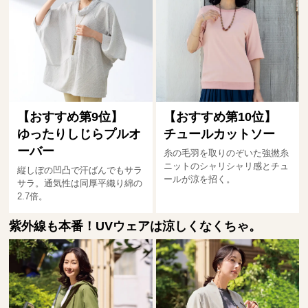
【おすすめ第9位】
【おすすめ第10位】
ゆったりしじらプルオ
チュールカットソー
ーバー
糸の毛羽を取りのぞいた強撚糸
ニットのシャリシャリ感とチュ
縦しぼの凹凸で汗ばんでもサラ
ールが涼を招く。
サラ。通気性は同厚平織り綿の
2.7倍。
紫外線も本番！UVウェアは涼しくなくちゃ。