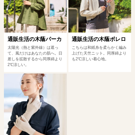
通販生活の木蔭パーカ
通販生活の木蔭ボレロ
太陽光（熱と紫外線）は遮っ
こちらは和紙糸を柔らかく編み
て、風だけはあなたの肌へ。日
上げた天竺ニット。同厚綿より
差しを拡散するから同厚綿より
も2℃涼しい着心地。
2℃涼しい。