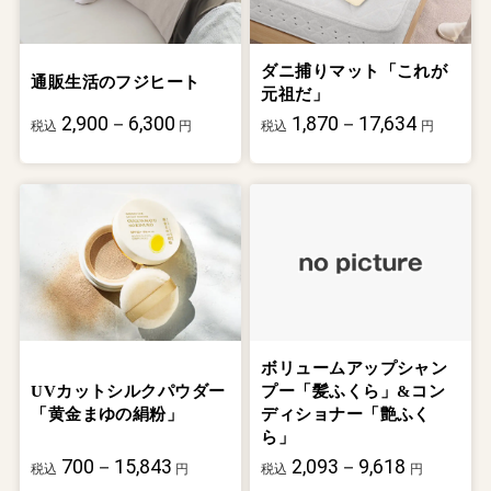
ダニ捕りマット「これが
通販生活のフジヒート
元祖だ」
2,900－6,300
1,870－17,634
税込
円
税込
円
ボリュームアップシャン
UVカットシルクパウダー
プー「髪ふくら」&コン
「黄金まゆの絹粉」
ディショナー「艶ふく
ら」
700－15,843
2,093－9,618
税込
円
税込
円