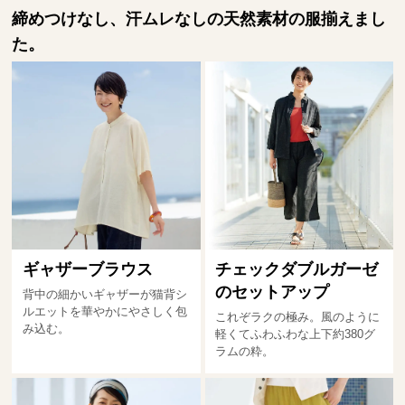
締めつけなし、汗ムレなしの天然素材の服揃えまし
た。
ギャザーブラウス
チェックダブルガーゼ
のセットアップ
背中の細かいギャザーが猫背シ
ルエットを華やかにやさしく包
これぞラクの極み。風のように
み込む。
軽くてふわふわな上下約380グ
ラムの粋。