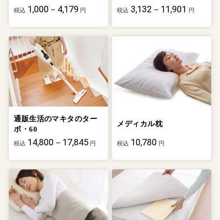
1,000－4,179
3,132－11,901
税込
円
税込
円
通販生活のマキタのター
メディカル枕
ボ・60
14,800－17,845
10,780
税込
円
税込
円