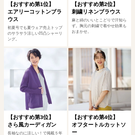
【おすすめ第1位】
【おすすめ第2位】
エアリーコットンブラ
刺繍リネンブラウス
ウス
麻と綿のいいとこどりで汗知ら
ず。胸元の刺繍で着やせ効果も
初夏号でも夏ウェア売上トップ
おまかせ。
のサラサラ涼しい凹凸シャーリ
ング。
【おすすめ第3位】
【おすすめ第4位】
さら風カーディガン
オフタートルカットソ
ー
長袖なのに涼しい！で掲載５年