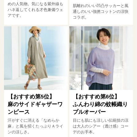
めの人気物。気になる紫外線も
肌離れのいい凹凸サッカーと風
ハネ返してくれる才色兼備ウェ
通しのいい強撚コットンの涼快
アです。
コラボ。
【おすすめ第5位】
【おすすめ第6位】
麻のサイドギャザーワ
ふんわり綿の蚊帳織り
ンピース
プルオーバー
汗がすぐに消える「なめらか
目にも肌にも涼しい伝統技の涼
麻」と風を招くたっぷりＡライ
は大人のシアー（透け感）コー
ンの涼しさ。
デのお手本。