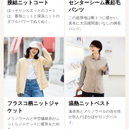
接結ニットコート
センターシーム裏起毛
パンツ
ほっそりシルエットのコート
は、蓄熱ニットと保温ニットの
この超厚地は断トツに暖かい。
ダブルパワーでぬくぬく。
真冬に大活躍間違いなしの脚長
パンツ。
フラスコ柄ニットジャ
温熱ニットベスト
ケット
遠赤糸とメリノウールの合せ技
が生んだぽかぽかロングベス
メリノウールと中空繊維糸がふ
ト。
っくらジャケットに暖気をため