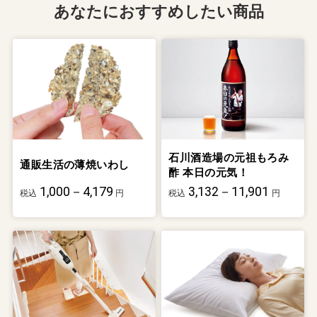
あなたにおすすめしたい商品
石川酒造場の元祖もろみ
通販生活の薄焼いわし
酢 本日の元気！
1,000－4,179
3,132－11,901
税込
円
税込
円