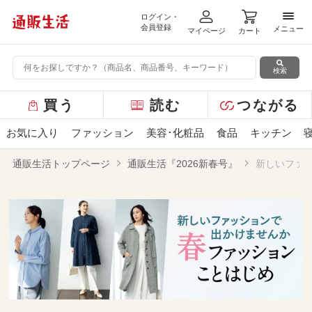
ログイン・
メニ
会員登録
メニュー
マイページ
カート
検索
グ
買う
読む
つながる
ロ
ー
お気に入り
ファッション
美容･化粧品
食品
キッチン
バ
ル
通販生活トップページ
通販生活『2026新春号』
新しいファ
メ
ニ
ュ
ー