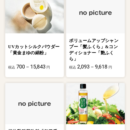
ボリュームアップシャン
UVカットシルクパウダー
プー「髪ふくら」&コン
「黄金まゆの絹粉」
ディショナー「艶ふく
ら」
700－15,843
2,093－9,618
税込
円
税込
円