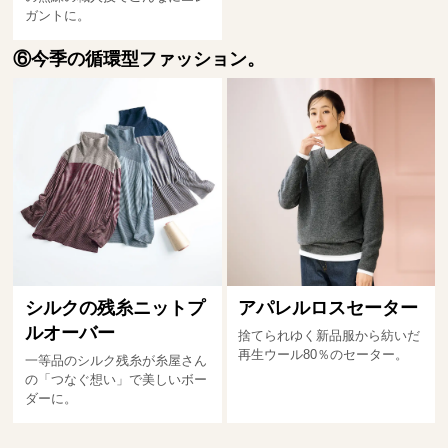
ガントに。
⑥今季の循環型ファッション。
シルクの残糸ニットプ
アパレルロスセーター
ルオーバー
捨てられゆく新品服から紡いだ
再生ウール80％のセーター。
一等品のシルク残糸が糸屋さん
の「つなぐ想い」で美しいボー
ダーに。