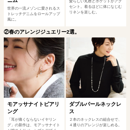
ニム
愛らしい丸襟とポケットがアク
セント。着るほどに体になじむ
世界の一流メゾンに愛されるス
リネンを楽しむ。
トレッチデニムをロールアップ
風に。
②春のアレンジジュエリー2選。
モアッサナイトピアリ
ダブルパールネックレ
ング
ス
「耳が痛くならないイヤリン
２本のネックレスの組合せで、
グ」の新作は、モアッサナイト
４通りのアレンジが楽しめる。