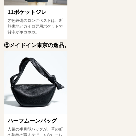
11ポケットジレ
才色兼備のロングベストは、断
熱裏地とカイロ専用ポケットで
背中がホカホカ。
⑤メイドイン東京の逸品。
ハーフムーンバッグ
人気の半月型バッグが、革の町
の熟練の職人技でこんなにエレ