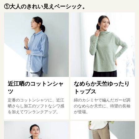
①大人のきれい見えベーシック。
近江晒のコットンシャ
なめらか天竺ゆったり
ツ
トップス
定番のコットンシャツに、近江
綿のカシミヤで編んだガーゼ調
晒さらし加工のソフトなシワ感
のなめらか天竺に、待望の長袖
を加えてワンランクアップ。
が登場。