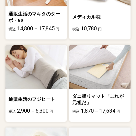
通販生活のマキタのター
メディカル枕
ボ・60
14,800－17,845
10,780
税込
円
税込
円
ダニ捕りマット「これが
通販生活のフジヒート
元祖だ」
2,900－6,300
1,870－17,634
税込
円
税込
円