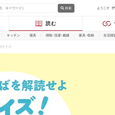
検索
ようこそ
ゲ
読む
キッチン
寝具
掃除･洗濯･裁縫
家具･収納
生活雑
のクイズ