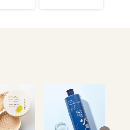
搾り立
1
税込