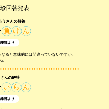
珍回答発表
ろうさんの解答
か
負
け
ん
編集部より
そうなると意味的には間違っていないですが、
ね。
coさんの解答
か
い
ら
ん
編集部より