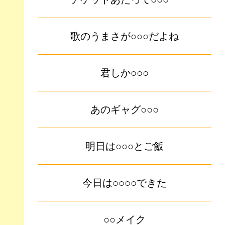
歌のうまさが○○○だよね
君しか○○○
あのギャグ○○○
明日は○○○とご飯
今日は○○○○できた
○○メイク