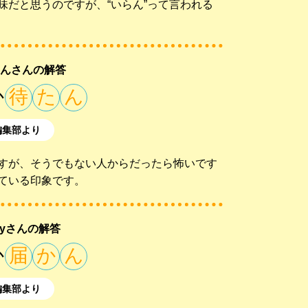
味だと思うのですが、“いらん”って言われる
んさんの解答
か
待
た
ん
編集部より
すが、そうでもない人からだったら怖いです
ている印象です。
pyさんの解答
か
届
か
ん
編集部より