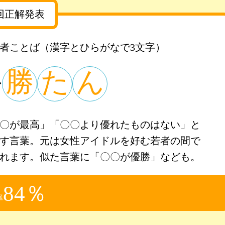
回正解発表
者ことば（漢字とひらがなで3文字）
か
勝
た
ん
〇が最高」「〇〇より優れたものはない」と
す言葉。元は女性アイドルを好む若者の間で
れます。似た言葉に「〇〇が優勝」なども。
84％
率