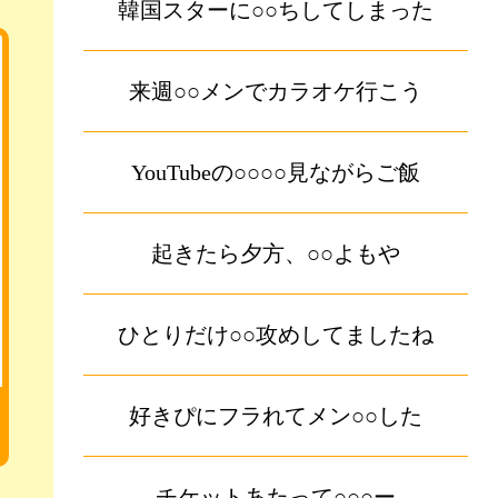
韓国スターに○○ちしてしまった
来週○○メンでカラオケ行こう
YouTubeの○○○○見ながらご飯
起きたら夕方、○○よもや
ひとりだけ○○攻めしてましたね
好きぴにフラれてメン○○した
チケットあたって○○○ー