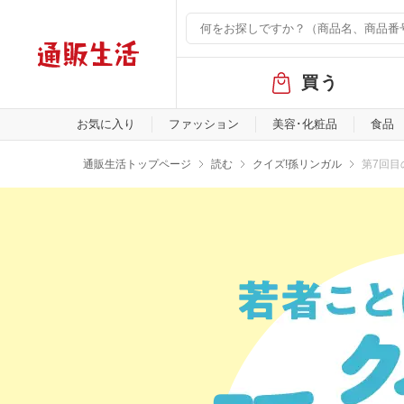
グ
買う
ロ
ー
バ
お気に入り
ファッション
美容･化粧品
食品
ル
メ
通販生活トップページ
読む
クイズ!孫リンガル
第7回目
ニ
ュ
ー