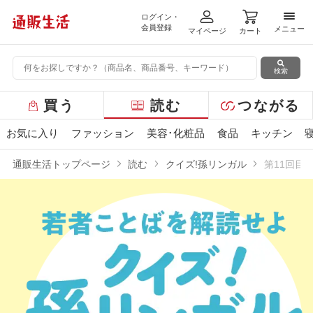
ログイン・
メニ
会員登録
メニュー
マイページ
カート
検索
グ
買う
読む
つながる
ロ
ー
お気に入り
ファッション
美容･化粧品
食品
キッチン
バ
ル
通販生活トップページ
読む
クイズ!孫リンガル
第11回目
メ
ニ
ュ
ー