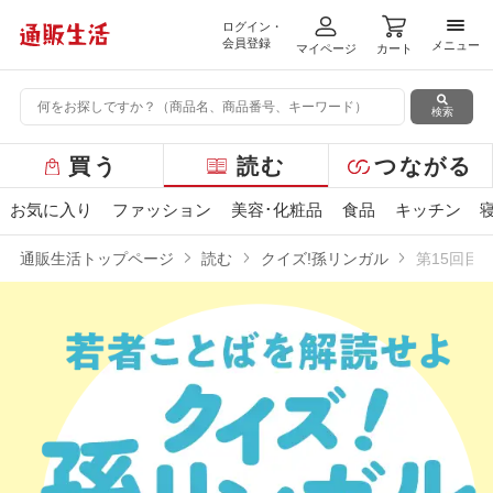
ログイン・
メニ
会員登録
メニュー
マイページ
カート
検索
グ
買う
読む
つながる
ロ
ー
お気に入り
ファッション
美容･化粧品
食品
キッチン
バ
ル
通販生活トップページ
読む
クイズ!孫リンガル
第15回目
メ
ニ
ュ
ー