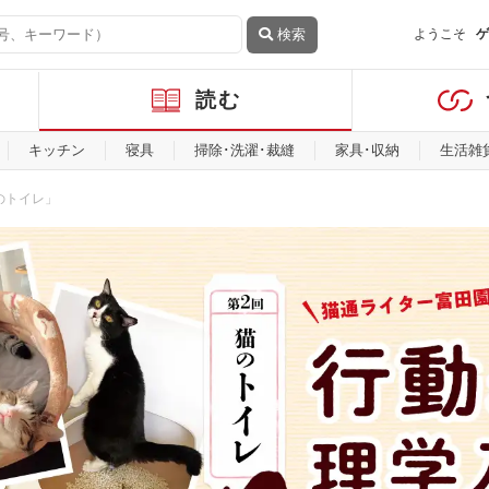
検索
ようこそ
ゲ
読む
キッチン
寝具
掃除･洗濯･裁縫
家具･収納
生活雑
のトイレ」