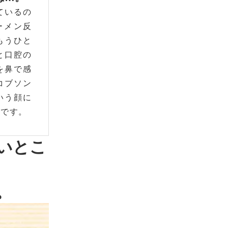
ているの
ーメン反
もうひと
と口腔の
を鼻で感
コブソン
いう顔に
のです。
ないとこ
。