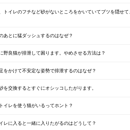
泄後、トイレのフチなど砂がないところをかいていてブツを隠せて
レイのあとに猛ダッシュするのはなぜ？
地内に野良猫が排泄して困ります。やめさせる方法は？
チに足をかけて不安定な姿勢で排泄するのはなぜ？
イレ砂を交換するとすぐにオシッコしたがります。
間のトイレを使う猫がいるってホント？
がトイレに入ると一緒に入りたがるのはどうして？