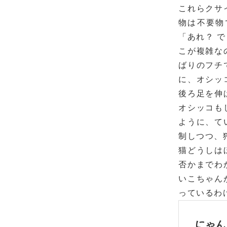
これらクサ
物は不要物
「あれ？ 
こが複雑な
ばりのフチ
に、オシッ
後ろ足を伸
オシッコも
ように、て
制しつつ、
猫どうしは
否かまでわ
いこちゃん
っているわ
にゃん