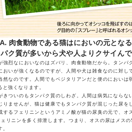
A. 肉食動物である猫はにおいの元とな
ンパク質が多いから犬や人よりクサイんで
が強烈なにおいなのはズバリ、肉食動物だから。タンパ
においが強くなるのですが、人間や犬は雑食なのに対し
当然なのです。人間でもベジタリアンだと便のにおいは
ると強くなります。
がきついのもタンパク質のしわざ。人間は病気にならな
じりませんが、猫は健康でもタンパク質が混じった尿を
成するフェリニンというアミノ酸が猫の尿臭の元で、オ
フェリニンを多く排泄します。つまり、オスの尿はメスの
す。