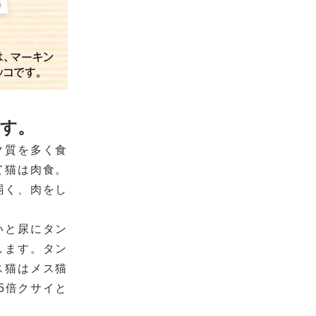
る
す。
ク質を多く食
て猫は肉食。
弱く、肉をし
いと尿にタン
します。タン
ス猫はメス猫
5倍クサイと