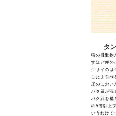
タ
猫の排泄物
すほど便の
クサイのは
こたま食べ
尿のにおい
パク質が混
パク質を構
の5倍以上
いうわけで