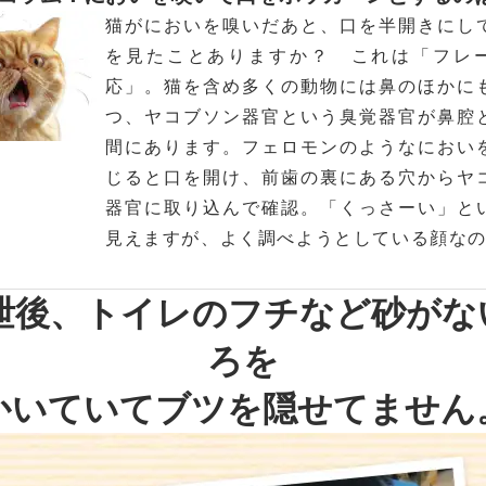
猫がにおいを嗅いだあと、口を半開きにし
を見たことありますか？ これは「フレ
応」。猫を含め多くの動物には鼻のほかに
つ、ヤコブソン器官という臭覚器官が鼻腔
間にあります。フェロモンのようなにおい
じると口を開け、前歯の裏にある穴からヤ
器官に取り込んで確認。「くっさーい」と
見えますが、よく調べようとしている顔な
排泄後、トイレのフチなど砂が
ろを
かいていてブツを隠せてません