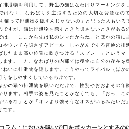
イ排泄物を利用して、野生の猫はなわばりマーキングを
ではなく、なわばりを主張するための大切な資源なの
でも猫って排泄物を隠すんじゃないの」と思った人もいる
のですが、猫は排泄物を隠すときと隠さないときがある
では、「ここから先は私のシマだからね」とほかの猫に
コやウンチを隠さずアピール。しゃがんでする普通の排
ばしたまま高い位置に吹きつける「スプレー」というマ
します。一方、なわばりの内部では獲物に自分の存在を
いねいに排泄物を隠します。こうやってライバル（ほか
狩りをしやすくしているわけです。
ほかの猫の排泄物を嗅いだだけで、性別やおおよその年
かります。相手の姿を見たことがなくても、「おっ、こ
がいるな」とか「オレより強そうなオスがいるみたいだ
けです。
コラム：においを嗅いで口をポッカーンとするの