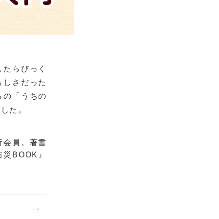
したらびっく
らしさだった
らの「うちの
ました。
所会員。著書
災BOOK』