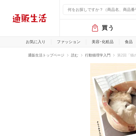
グ
買う
ロ
ー
バ
お気に入り
ファッション
美容･化粧品
食品
ル
メ
通販生活トップページ
読む
行動猫理学入門
第2回「猫
ニ
ュ
ー