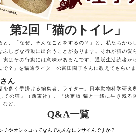
第2回「猫のトイレ」
ると、「なぜ、そんなことをするの？」と、私たちから
なふしぎな行動に出合うことがあります。それが猫の愛
、実はその行動には意味があるんです。通販生活読者か
んで？」を猫通ライターの富田園子さんに教えてもらい
子さん
籍を多く手掛ける編集者、ライター。日本動物科学研究
しての猫』（西東社）、『決定版 猫と一緒に生き残る防
）など。
Q&A一覧
のウンチやオシッコってなんであんなにクサイんですか？