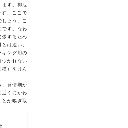
します。排泄
です。ここで
でしょう。こ
のです。なわ
主張するため
泄とは違い、
ーキング用の
気づかれない
の猫）をけん
齢、発情期か
の近くにかわ
」とか嗅ぎ取
は…。